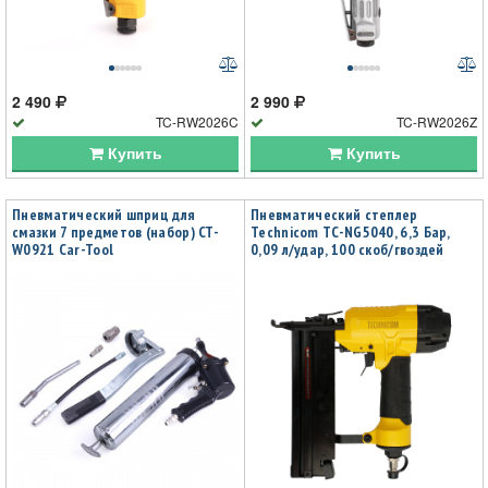
2 490
2 990
TC-RW2026C
TC-RW2026Z
Купить
Купить
Пневматический шприц для
Пневматический степлер
смазки 7 предметов (набор) CT-
Technicom TC-NG5040, 6,3 Бар,
W0921 Car-Tool
0,09 л/удар, 100 скоб/гвоздей
магазин