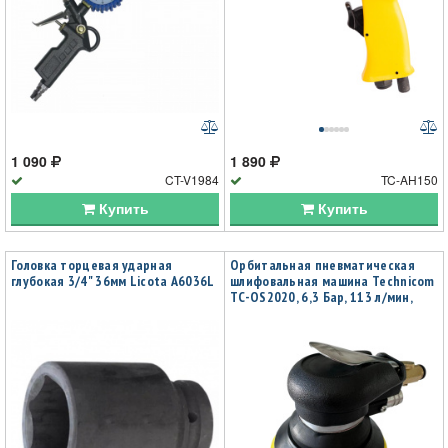
1 090
1 890
CT-V1984
TC-AH150
Купить
Купить
Головка торцевая ударная
Орбитальная пневматическая
глубокая 3/4" 36мм Licota A6036L
шлифовальная машина Technicom
TC-OS2020, 6,3 Бар, 113 л/мин,
10000 об/мин, диск 125мм