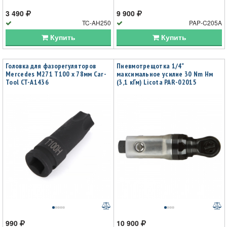
3 490
9 900
TC-AH250
PAP-C205A
Купить
Купить
Головка для фазорегуляторов
Пневмотрещотка 1/4"
Mercedes M271 T100 х 78мм Car-
максимальное усилие 30 Nm Нм
Tool CT-A1436
(3,1 кГм) Licota PAR-02015
990
10 900