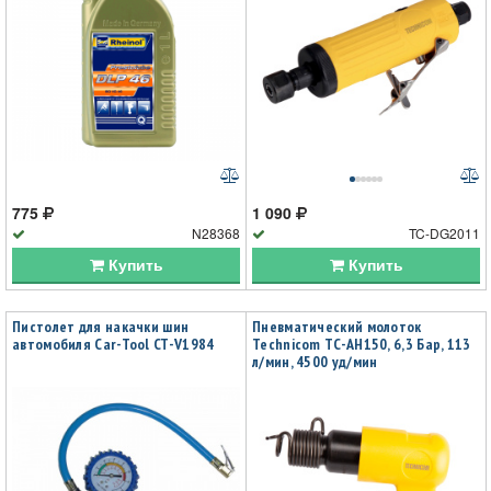
775
1 090
N28368
TC-DG2011
Купить
Купить
Пистолет для накачки шин
Пневматический молоток
автомобиля Car-Tool CT-V1984
Technicom TC-AH150, 6,3 Бар, 113
л/мин, 4500 уд/мин