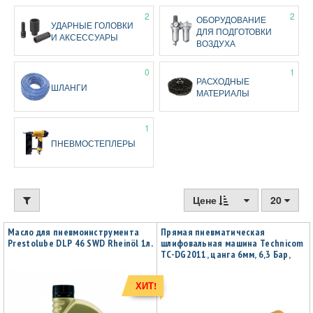
2
2
ОБОРУДОВАНИЕ
УДАРНЫЕ ГОЛОВКИ
ДЛЯ ПОДГОТОВКИ
И АКСЕССУАРЫ
ВОЗДУХА
0
1
РАСХОДНЫЕ
ШЛАНГИ
МАТЕРИАЛЫ
1
ПНЕВМОСТЕПЛЕРЫ
Цене
20
Масло для пневмоинструмента
Прямая пневматическая
Prestolube DLP 46 SWD Rheinöl 1л.
шлифовальная машина Technicom
TC-DG2011, цанга 6мм, 6,3 Бар,
113 л/мин, 22000 об/мин
ХИТ!