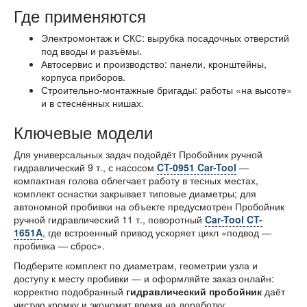
Где применяются
Электромонтаж и СКС: вырубка посадочных отверстий
под вводы и разъёмы.
Автосервис и производство: панели, кронштейны,
корпуса приборов.
Строительно-монтажные бригады: работы «на высоте»
и в стеснённых нишах.
Ключевые модели
Для универсальных задач подойдёт Пробойник ручной
гидравлический 9 т., с насосом
CT-0951 Car-Tool
—
компактная голова облегчает работу в тесных местах,
комплект оснастки закрывает типовые диаметры; для
автономной пробивки на объекте предусмотрен Пробойник
ручной гидравлический 11 т., поворотный
Car-Tool CT-
1651A
, где встроенный привод ускоряет цикл «подвод —
пробивка — сброс».
Подберите комплект по диаметрам, геометрии узла и
доступу к месту пробивки — и оформляйте заказ онлайн:
корректно подобранный
гидравлический пробойник
даёт
чистую кромку и экономит время на доработку.