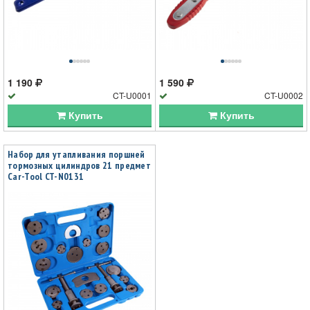
1 190
1 590
CT-U0001
CT-U0002
Купить
Купить
Набор для утапливания поршней
тормозных цилиндров 21 предмет
Car-Tool CT-N0131