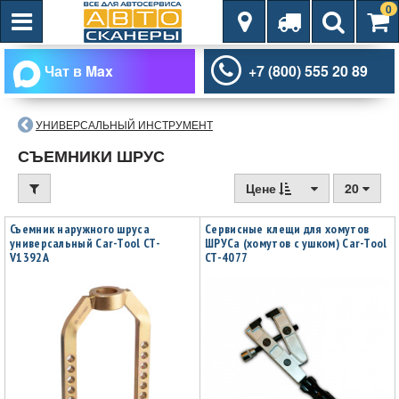
0
Чат в Max
+7 (800) 555 20 89
УНИВЕРСАЛЬНЫЙ ИНСТРУМЕНТ
СЪЕМНИКИ ШРУС
Цене
20
Съемник наружного шруса
Сервисные клещи для хомутов
универсальный Car-Tool CT-
ШРУСа (хомутов с ушком) Car-Tool
V1392A
CT-4077