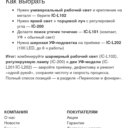
Как выбрать
Нужен
универсальный рабочий свет
и крепление на
металл — берите
IC-L102
Нужен
яркий свет + торцевой луч
с регулировкой
угла —
IC-200
Делаете
поиск утечек точечно
—
IC-L101
(компакт,
УФ + обычный свет)
Нужна
широкая УФ-подсветка
на приёмке —
IC-L202
(100 LED, до 6 ч работы)
Итог:
комбинируйте
шарнирный рабочий свет
(IC-L102),
регулируемую лампу
(IC-200) и
две УФ-модели
(IC-
L201/IC-L202) — закройте приёмку, дефектовку и ремонт
«одной рукой», сохраняя чистоту и скорость процесса.
Полный список позиций — в разделе «Переноски и фонари».
КОМПАНИЯ
ПОКУПАТЕЛЯМ
О нас
Акции
Новости
Гарантии