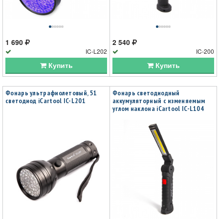
1 690
2 540
IC-L202
IC-200
Купить
Купить
Фонарь ультрафиолетовый, 51
Фонарь светодиодный
светодиод iCartool IC-L201
аккумуляторный с изменяемым
углом наклона iCartool IC-L104