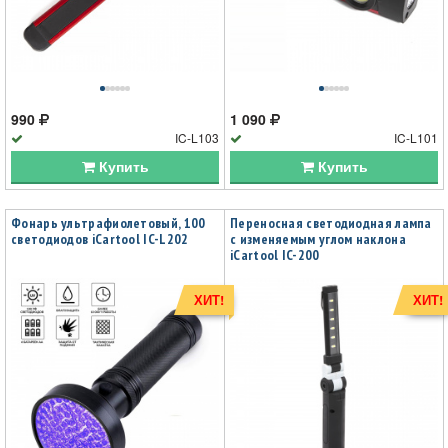
990
1 090
IC-L103
IC-L101
Купить
Купить
Фонарь ультрафиолетовый, 100
Переносная светодиодная лампа
светодиодов iCartool IC-L202
с изменяемым углом наклона
iCartool IC-200
ХИТ!
ХИТ!