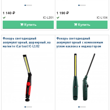
1 140
1 190
IC-L201
IC-L104
Купить
Купить
Фонарь светодиодный
Фонарь светодиодный
аккумуляторный, шарнирный, на
аккумуляторный с изменяемым
магните iCartool IC-L102
углом наклона и индикатором
заряда iCartool IC-L105