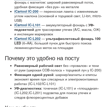
фонарь с магнитом: широкий равномерный поток,
удобная фиксация «без рук» на металле
iCartool IC-200
— переносная лампа с изменяемым
углом наклона (основной и торцевой свет, Li-ion, micro-
USB)
iCartool IC-L101
— аккумуляторный фонарь с
УФ-
подсветкой
для трассировки утечек (A/C, масла, ОЖ)
и инспекции маркировок
iCartool IC-L202
—
ультрафиолетовый фонарь 100
LED
(6×AA), большой пучок для быстрого поиска
люминесцентных меток на площадке
Почему это удобно на посту
Равномерный рабочий свет
без «провалов» и тени
от руки (широкая COB-полоса + торцевой луч у IC-200)
Фиксация одной рукой
: шарнир/магниты и клипсы
экономят время при слесарных и электромонтажных
работах (IC-L102/IC-L101)
УФ-диагностика
: точечная (IC-L101) и «площадная»
(IC-L202,IC-L201) подсветка для поиска утечек и
следов флюоресцентных добавок