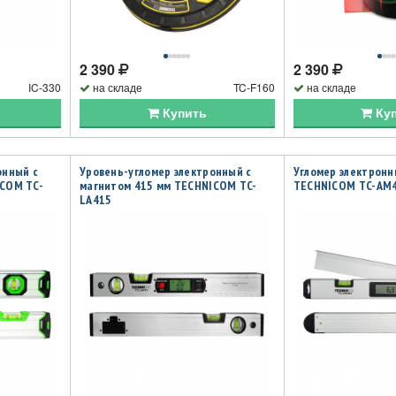
2 390
2 390
IC-330
на складе
TC-F160
на складе
Купить
Ку
онный с
Уровень-угломер электронный с
Угломер электрон
ICOM TC-
магнитом 415 мм TECHNICOM TC-
TECHNICOM TC-AM
LA415