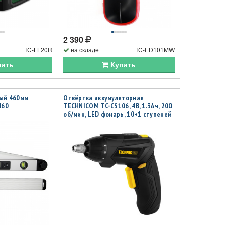
2 390
TC-LL20R
на складе
TC-ED101MW
пить
Купить
ный 460мм
Отвёртка аккумуляторная
460
TECHNICOM TC-CS106, 4В, 1.3Ач, 200
об/мин, LED фонарь, 10+1 ступеней
крутящего момента