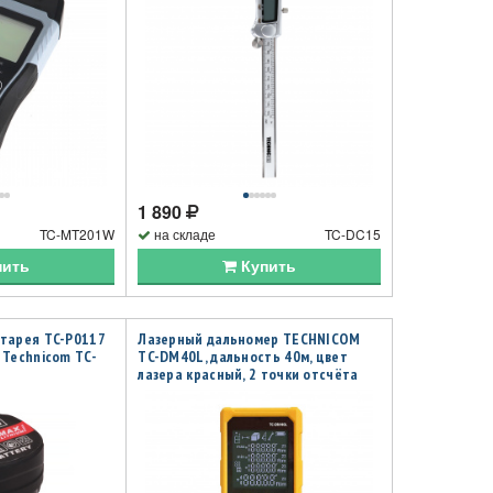
1 890
TC-MT201W
на складе
TC-DC15
пить
Купить
тарея TC-P0117
Лазерный дальномер TECHNICOM
 Technicom TC-
TC-DM40L, дальность 40м, цвет
лазера красный, 2 точки отсчёта