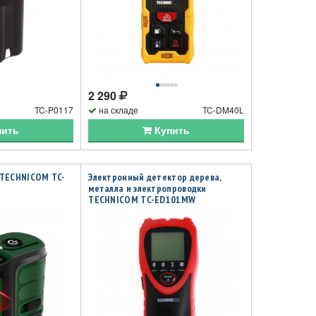
2 290
TC-P0117
на складе
TC-DM40L
пить
Купить
 TECHNICOM TC-
Электронный детектор дерева,
металла и электропроводки
TECHNICOM TC-ED101MW