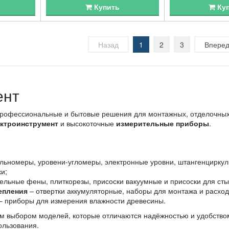
Купить
Ку
Назад
1
2
3
Впере
ент
рофессиональные и бытовые решения для монтажных, отделочных и
ектроинструмент
и высокоточные
измерительные приборы
.
льномеры, уровени-угломеры, электронные уровни, штангенцирку
и;
ельные фены, плиткорезы, присоски вакуумные и присоски для сты
епления
– отвертки аккумуляторные, наборы для монтажа и расход
– приборы для измерения влажности древесины.
им выбором моделей, которые отличаются надёжностью и удобство
ользования.