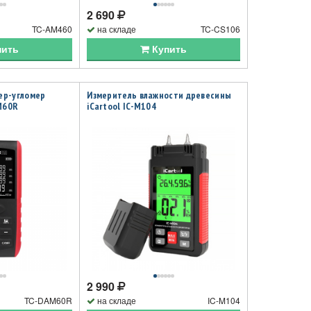
2 690
TC-AM460
на складе
TC-CS106
пить
Купить
ер-угломер
Измеритель влажности древесины
M60R
iCartool IC-M104
2 990
TC-DAM60R
на складе
IC-M104