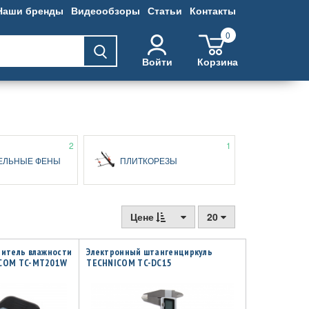
Наши бренды
Видеообзоры
Статьи
Контакты
0
Войти
Корзина
2
1
ЕЛЬНЫЕ ФЕНЫ
ПЛИТКОРЕЗЫ
Цене
20
ритель влажности
Электронный штангенциркуль
ICOM TC-MT201W
TECHNICOM TC-DC15