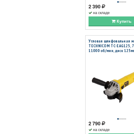
2 390
на складе
Купить
Угловая шлифовальная 
TECHNICOM TC-EAG125, 7
11000 об/мин, диск 125м
2 790
на складе