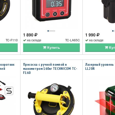
1 890
1 990
TC-F110
на складе
TC-LA65C
на складе
Купить
Ку
 коротких
Присоска с ручной помпой и
Лазерный уровень
пей
манометром 160кг TECHNICOM TC-
LL20R
F160