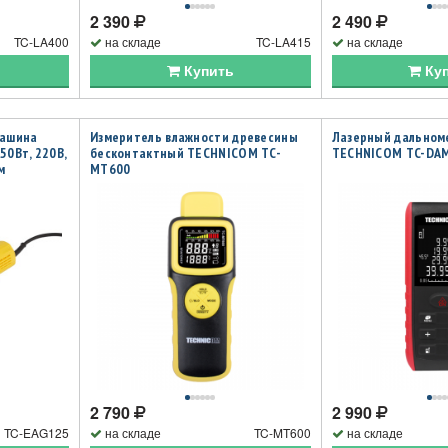
2 390
2 490
TC-LA400
на складе
TC-LA415
на складе
Купить
Ку
машина
Измеритель влажности древесины
Лазерный дальном
50Вт, 220В,
бесконтактный TECHNICOM TC-
TECHNICOM TC-DA
м
MT600
2 790
2 990
TC-EAG125
на складе
TC-MT600
на складе