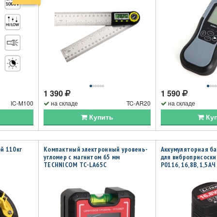
1 390
1 590
IC-M100
на складе
TC-AR20
на складе
Купить
Ку
й 110кг
Компактный электронный уровень-
Аккумуляторная ба
угломер с магнитом 65 мм
для виброприсоски
TECHNICOM TC-LA65C
P0116, 16,8В, 1,5АЧ