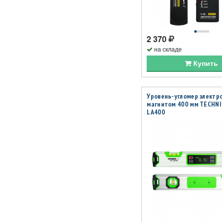
2 370
на складе
Купить
Уровень-угломер электр
магнитом 400 мм TECHN
LA400