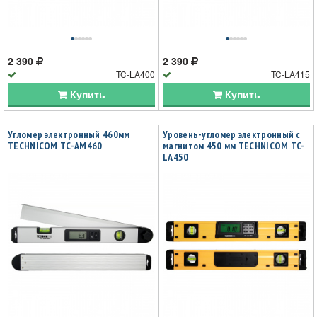
2 390
2 390
TC-LA400
TC-LA415
Купить
Купить
Угломер электронный 460мм
Уровень-угломер электронный с
TECHNICOM TC-AM460
магнитом 450 мм TECHNICOM TC-
LA450