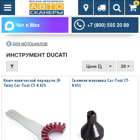
0
Чат в Max
+7 (800) 555 20 89
ДЛЯ МОТОЦИКЛОВ
ИНСТРУМЕНТ DUCATI
Цене
20
Ключ конической передачи (V-
Съемник маховика Car-Tool CT-
Twin) Car-Tool CT-K425
K451