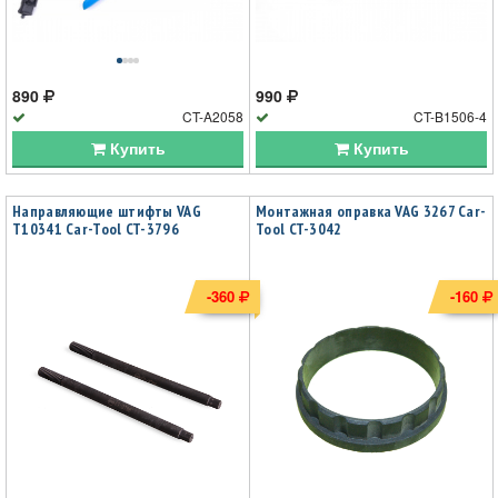
890
990
CT-A2058
CT-B1506-4
Купить
Купить
Направляющие штифты VAG
Монтажная оправка VAG 3267 Car-
T10341 Car-Tool CT-3796
Tool CT-3042
-360
-160