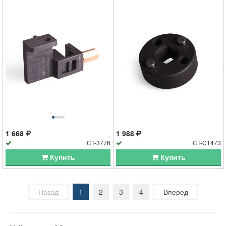
1 668
1 988
CT-3776
CT-C1473
Купить
Купить
Назад
1
2
3
4
Вперед