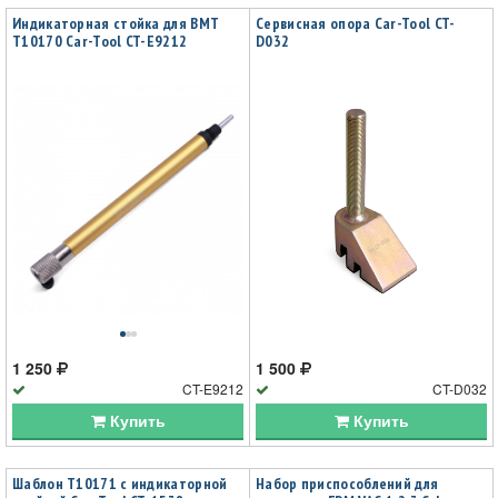
Индикаторная стойка для ВМТ
Сервисная опора Car-Tool CT-
T10170 Car-Tool CT-E9212
D032
1 250
1 500
CT-E9212
CT-D032
Купить
Купить
Шаблон T10171 с индикаторной
Набор приспособлений для