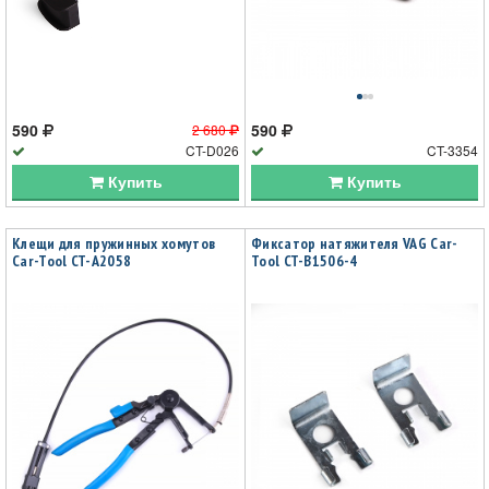
590
590
2 680
CT-D026
CT-3354
Купить
Купить
Клещи для пружинных хомутов
Фиксатор натяжителя VAG Car-
Car-Tool CT-A2058
Tool CT-B1506-4