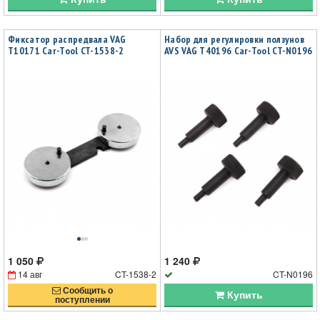
Фиксатор распредвала VAG
Набор для регулировки ползунов
T10171 Car-Tool CT-1538-2
AVS VAG T40196 Car-Tool CT-N0196
1 050
1 240
14 авг
CT-1538-2
CT-N0196
Сообщить о
Купить
поступлении