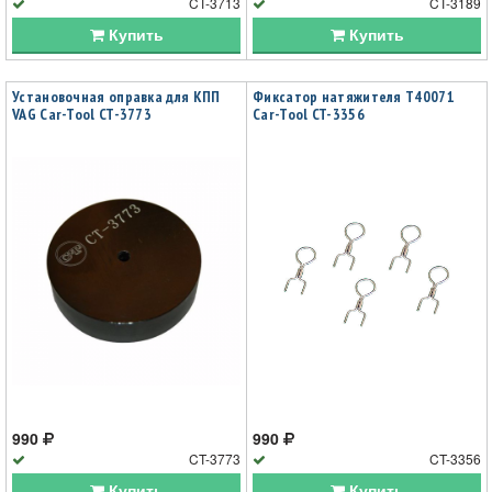
CT-3713
CT-3189
Купить
Купить
Установочная оправка для КПП
Фиксатор натяжителя T40071
VAG Car-Tool CT-3773
Car-Tool CT-3356
990
990
CT-3773
CT-3356
Купить
Купить