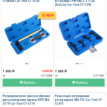
стойкой Car-Tool CT-1538
установки ГРМ VAG 1.2 3 Cyl.
(6v/12v) Car-Tool CT-1391
-2 192
1 500
1 590
3 692
CT-1538
CT-1391
Купить
Купить
Регулировочное приспособление
Разъем для регулировки
для регулировки кулисы КПП VAG
распредвала VAG FSI Car-Tool CT-
3374 Car-Tool CT-3776
C1473