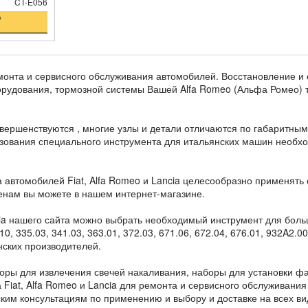
CT-E056
о
монта и сервисного обслуживания автомобилей. Восстановление и 
борудования, тормозной системы Вашей Alfa Romeo (Альфа Ромео)
совершенствуются , многие узлы и детали отличаются по габаритны
ьзования специального инструмента для итальянских машин необх
 автомобилей Fiat, Alfa Romeo и Lancia целесообразно применять
енам вы можете в нашем интернет-магазине.
ia нашего сайта можно выбрать необходимый инструмент для больши
.10, 335.03, 341.03, 363.01, 372.03, 671.06, 672.04, 676.01, 932A2.
нских производителей.
оры для извлечения свечей накаливания, наборы для установки фа
 Fiat, Alfa Romeo и Lancia для ремонта и сервисного обслуживан
ким консультациям по применению и выбору и доставке на всех вид