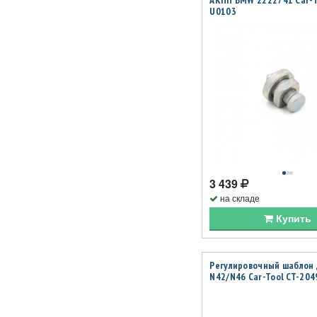
АКПП BMW 2222741 Car-T
U0103
3 439
на складе
Купить
Регулировочный шаблон
N42/N46 Car-Tool CT-204