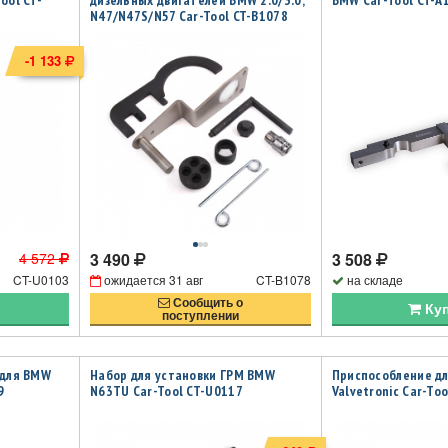
ool CT-
дизельных двигателей BMW 2.0/3.0,
BMW Car-Tool CT-A
N47/N47S/N57 Car-Tool CT-B1078
-1 133
4 572
3 490
3 508
CT-U0103
ожидается
31 авг
CT-B1078
на складе
Сообщить о
Ку
поступлении
 для BMW
Набор для установки ГРМ BMW
Приспособление д
9
N63TU Car-Tool CT-U0117
Valvetronic Car-To