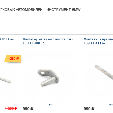
ЕГКОВЫХ АВТОМОБИЛЕЙ
ИНСТРУМЕНТ BMW
 B38 Car-
Фиксатор масляного насоса Car-
Монтажное приспо
Tool CT-U0106
Tool CT-C1136
-260
1 250
990
990