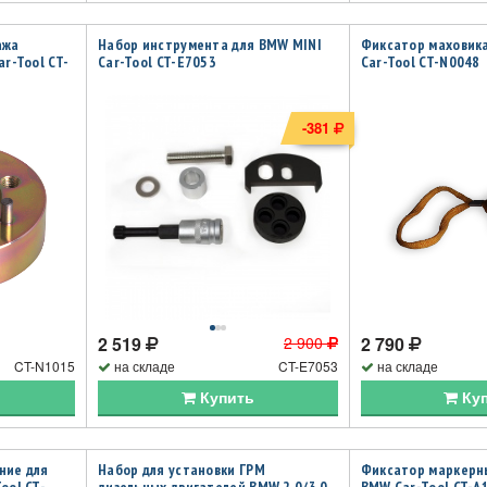
ажа
Набор инструмента для BMW MINI
Фиксатор маховик
r-Tool CT-
Car-Tool CT-E7053
Car-Tool CT-N0048
-381
2 519
2 900
2 790
CT-N1015
на складе
CT-E7053
на складе
Купить
Ку
ние для
Набор для установки ГРМ
Фиксатор маркерн