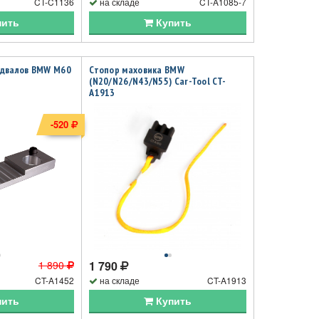
CT-C1136
на складе
CT-A1085-7
пить
Купить
едвалов BMW M60
Стопор маховика BMW
(N20/N26/N43/N55) Car-Tool CT-
A1913
-520
1 890
1 790
CT-A1452
на складе
CT-A1913
пить
Купить