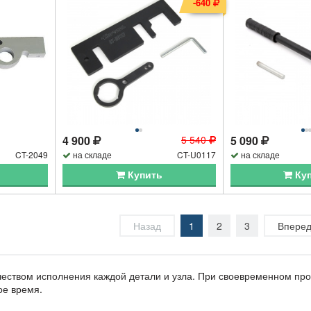
-640
4 900
5 540
5 090
CT-2049
на складе
CT-U0117
на складе
Купить
Ку
Назад
1
2
3
Впере
еством исполнения каждой детали и узла. При своевременном пр
ое время.