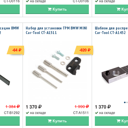
CT-U0116
на складе
CT-U0106
на складе
Купить
Ку
ксации BMW
Набор для установки ГРМ BMW MINI
Шаблон для распр
2
Car-Tool CT-A1511
Car-Tool CT-A1452
-64
-620
1 384
1 370
1 990
1 370
CT-B1292
на складе
CT-A1511
на складе
Купить
Ку