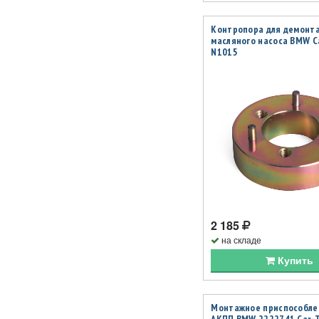
Контропора для демонт
масляного насоса BMW Ca
N1015
2 185
на складе
Купить
Монтажное приспособле