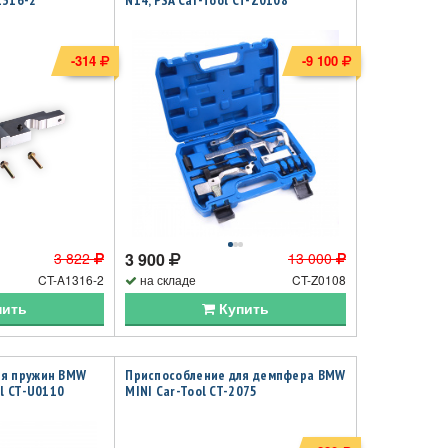
1316-2
N14, PSA Car-Tool CT-Z0108
-314
-9 100
3 822
3 900
13 000
CT-A1316-2
на складе
CT-Z0108
пить
Купить
ля пружин BMW
Приспособление для демпфера BMW
ol CT-U0110
MINI Car-Tool CT-2075