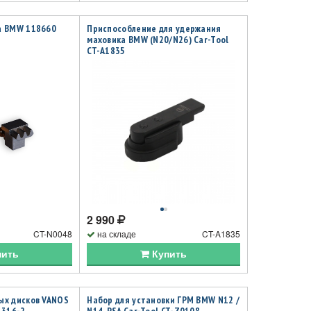
а BMW 118660
Приспособление для удержания
маховика BMW (N20/N26) Car-Tool
CT-A1835
2 990
CT-N0048
на складе
CT-A1835
пить
Купить
ых дисков VANOS
Набор для установки ГРМ BMW N12 /