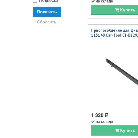
Подвеска
на складе
Купить
Приспособление для фи
115140 Car-Tool CT-B129
1 320
на складе
Купить