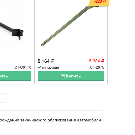
-220
5 164
5 384
CT-U0110
на складе
CT-2075
пить
Купить
д
охождении технического обслуживания автомобили