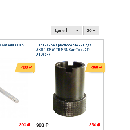
Цене
20
собление Car-
Сервисное приспособление для
АКПП BMW THMR1 Car-Tool CT-
A1085-7
-400
-360
1 390
990
1 350