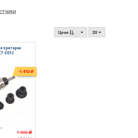
МЕТЧИКИ
Цене
20
ля притирки
CT-E052
-1 410
7 900