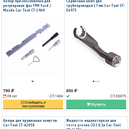
Набор приспособлений для
Сервисный ключ для
регулировки фаз ГРМ Ford /
трубопроводов 17 мм Car-Tool CT-
Mazda Car-Tool CT-1464
E6975
790
850
09 окт
CT-1464
CT-E6975
Сообщить о
Купить
поступлении
Клещи для пружинных хомутов
Жидкость индикаторная для
Car-Tool CT-A2058
теста утечек CO2 0,3л Car-Tool