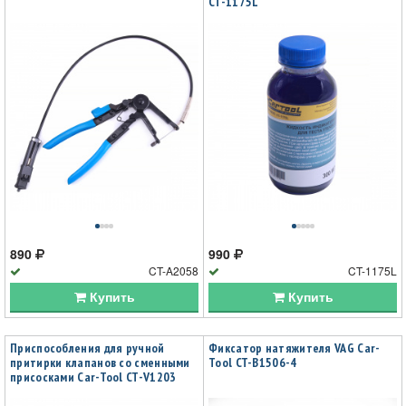
CT-1175L
890
990
CT-A2058
CT-1175L
Купить
Купить
Приспособления для ручной
Фиксатор натяжителя VAG Car-
притирки клапанов со сменными
Tool CT-B1506-4
присосками Car-Tool CT-V1203