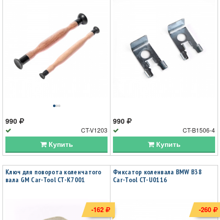
990
990
CT-V1203
CT-B1506-4
Купить
Купить
Ключ для поворота коленчатого
Фиксатор коленвала BMW B38
вала GM Car-Tool CT-K7001
Car-Tool CT-U0116
-162
-260