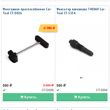
Монтажное приспособление Car-
Фиксатор коленвала T40069 Car-
Tool CT-D026
Tool CT-3354
-2 090
590
590
2 680
CT-D026
CT-3354
Купить
Купить