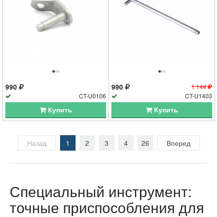
990
990
1 144
CT-U0106
CT-U1403
Купить
Купить
Назад
1
2
3
4
26
Вперед
Специальный инструмент:
точные приспособления для