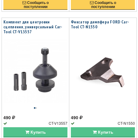
Сообщить о
Сообщить о
поступлении
поступлении
Комплект для центровки
Фиксатор демпфера FORD Car-
сцепления, универсальный Car-
Tool CT-N1550
Tool CT-V13557
490
490
CT-V13557
CT-N1550
Купить
Купить