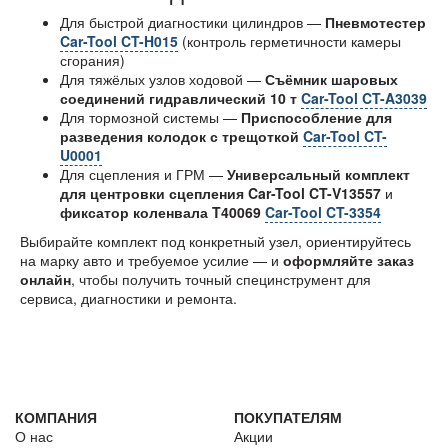
Для быстрой диагностики цилиндров —
Пневмотестер
Car-Tool CT-H015
(контроль герметичности камеры
сгорания)
Для тяжёлых узлов ходовой —
Съёмник шаровых
соединений гидравлический 10 т
Car-Tool CT-A3039
Для тормозной системы —
Приспособление для
разведения колодок с трещоткой
Car-Tool CT-
U0001
Для сцепления и ГРМ —
Универсальный комплект
для центровки сцепления Car-Tool CT-V13557
и
фиксатор коленвала T40069
Car-Tool CT-3354
Выбирайте комплект под конкретный узел, ориентируйтесь
на марку авто и требуемое усилие — и
оформляйте заказ
онлайн
, чтобы получить точный специнструмент для
сервиса, диагностики и ремонта.
КОМПАНИЯ
ПОКУПАТЕЛЯМ
О нас
Акции