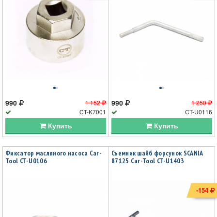
990
990
1 152
1 250
CT-K7001
CT-U0116
Купить
Купить
Фиксатор масляного насоса Car-
Съемник шайб форсунок SCANIA
Tool CT-U0106
87125 Car-Tool CT-U1403
-154