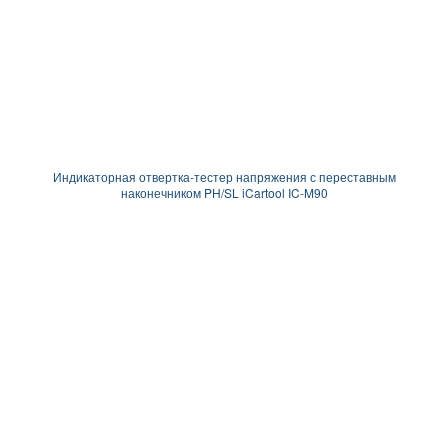
Индикаторная отвертка-тестер напряжения с переставным
наконечником PH/SL iCartool IC-M90