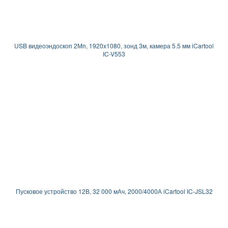
USB видеоэндоскоп 2Мп, 1920x1080, зонд 3м, камера 5.5 мм iCartool
IC-V553
Пусковое устройство 12В, 32 000 мАч, 2000/4000А iCartool IC-JSL32