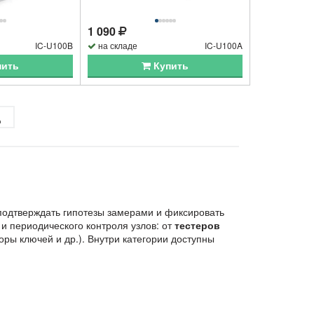
1 090
IC-U100B
на складе
IC-U100A
пить
Купить
д
 подтверждать гипотезы замерами и фиксировать
и периодического контроля узлов: от
тестеров
ы ключей и др.). Внутри категории доступны