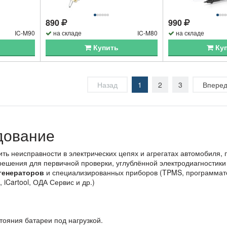
890
990
IC-M90
на складе
IC-M80
на складе
Купить
Ку
Назад
1
2
3
Впере
дование
ть неисправности в электрических цепях и агрегатах автомобиля,
решения для первичной проверки, углублённой электродиагностики 
генераторов
и специализированных приборов (TPMS, программатор
iCartool, ОДА Сервис и др.)
стояния батареи под нагрузкой.