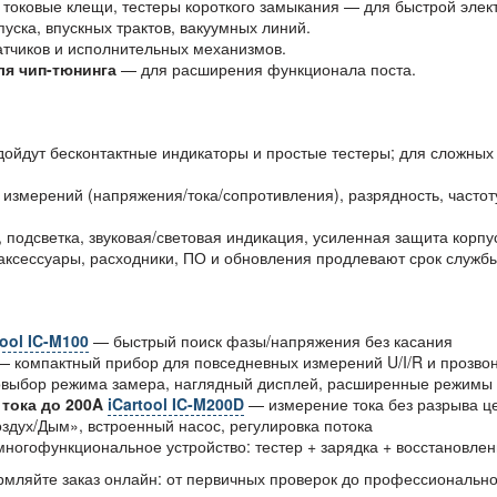
, токовые клещи, тестеры короткого замыкания — для быстрой элек
пуска, впускных трактов, вакуумных линий.
датчиков и исполнительных механизмов.
ля чип-тюнинга
— для расширения функционала поста.
дойдут бесконтактные индикаторы и простые тестеры; для сложных
измерений (напряжения/тока/сопротивления), разрядность, частот
подсветка, звуковая/световая индикация, усиленная защита корпус
ксессуары, расходники, ПО и обновления продлевают срок службы
tool IC-M100
— быстрый поиск фазы/напряжения без касания
 компактный прибор для повседневных измерений U/I/R и прозво
выбор режима замера, наглядный дисплей, расширенные режимы
 тока до 200A
iCartool IC-M200D
— измерение тока без разрыва це
дух/Дым», встроенный насос, регулировка потока
ногофункциональное устройство: тестер + зарядка + восстановле
мляйте заказ онлайн: от первичных проверок до профессионально