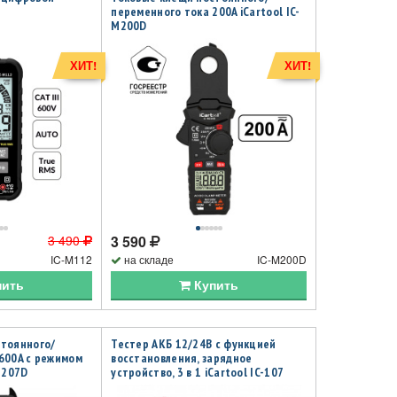
переменного тока 200A iCartool IC-
M200D
ХИТ!
ХИТ!
3 490
3 590
IC-M112
на складе
IC-M200D
пить
Купить
стоянного/
Тестер АКБ 12/24В с функцией
600A c режимом
восстановления, зарядное
M207D
устройство, 3 в 1 iCartool IC-107