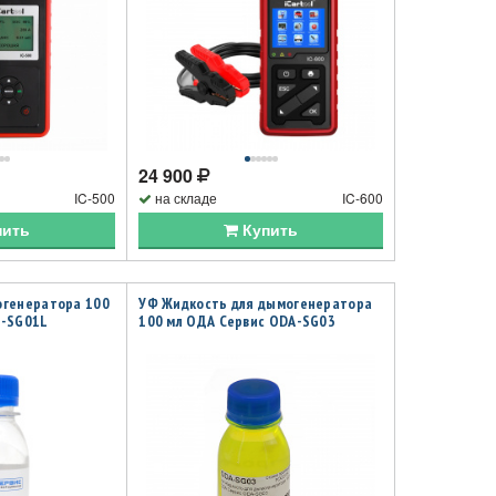
24 900
IC-500
на складе
IC-600
пить
Купить
огенератора 100
УФ Жидкость для дымогенератора
A-SG01L
100 мл ОДА Сервис ODA-SG03