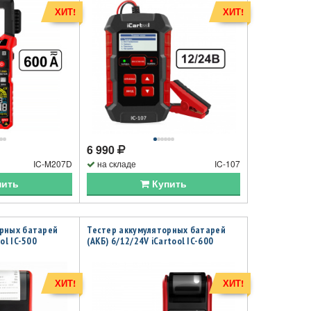
ХИТ!
ХИТ!
6 990
IC-M207D
на складе
IC-107
пить
Купить
орных батарей
Тестер аккумуляторных батарей
ol IC-500
(АКБ) 6/12/24V iCartool IC-600
ХИТ!
ХИТ!