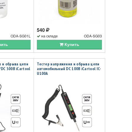
540
ODA-SG01L
на складе
ODA-SG03
пить
Купить
я и обрыва цепи
Тестер напряжения и обрыва цепи
DC 300В iCartool
автомобильный DC 100В iCartool IC-
U100A