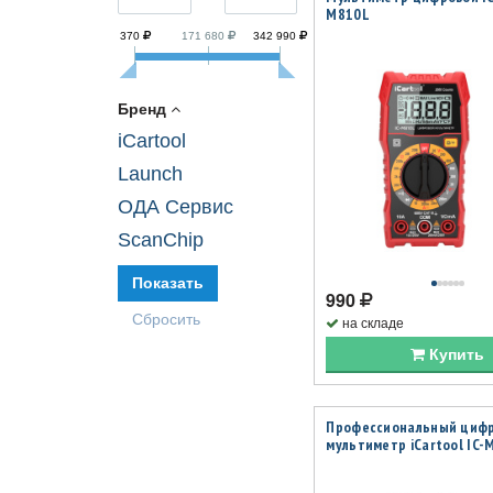
M810L
370
171 680
342 990
Бренд
iCartool
Launch
ОДА Сервис
ScanChip
990
на складе
Купить
Профессиональный циф
мультиметр iCartool IC-