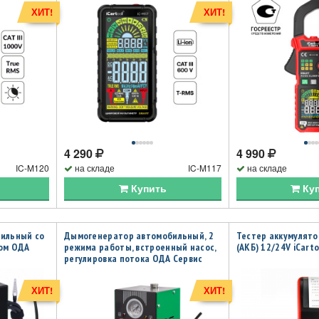
ХИТ!
ХИТ!
4 290
4 990
IC-M120
на складе
IC-M117
на складе
Купить
Ку
ильный со
Дымогенератор автомобильный, 2
Тестер аккумулят
ом ОДА
режима работы, встроенный насос,
(АКБ) 12/24V iCarto
регулировка потока ОДА Сервис
ODA-SG07
ХИТ!
ХИТ!