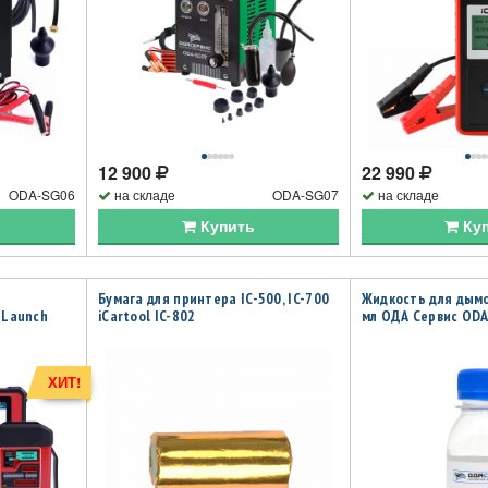
12 900
22 990
ODA-SG06
на складе
ODA-SG07
на складе
Купить
Ку
Бумага для принтера IC-500, IC-700
Жидкость для дым
 Launch
iCartool IC-802
мл ОДА Сервис OD
ХИТ!