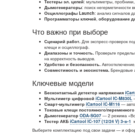
Тестеры эл. цепей
: мультиметры, пробники
Дымогенераторы
: поиск негерметичности в
Осциллографы Launch
: анализ сигналов 
Программаторы ключей
,
оборудование д
Что важно при выборе
Сценарий работ.
Для экспресс-проверок по
клещи и осциллограф.
Диапазоны и точность.
Проверьте пределы 
на корректность выводов.
Удобство и безопасность.
Автоотключение, 
Совместимость и экосистема.
Брендовые а
Ключевые модели
Бесконтактный детектор напряжения
iCar
Мультиметр цифровой
iCartool IC-M830L
—
Смарт-мультиметр
iCartool IC-M116
— авто
Токовые клещи постоянного/переменного
Дымогенератор
ODA-SG07
— 2 режима «Воз
Тестер АКБ
iCartool IC-107 (12/24 V) 3-в-1
м
Выберите комплектацию под свои задачи — и офор