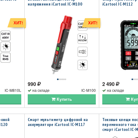
напряжения iCartool IC-M100
iCartool IC-M112
ХИТ!
ХИТ!
990
2 490
IC-M810L
на складе
IC-M100
на складе
Купить
Ку
ровой
Смарт мультиметр цифровой на
Токовые клещи по
M120
аккумуляторе iCartool IC-M117
переменного тока 
смарт iCartool IC-