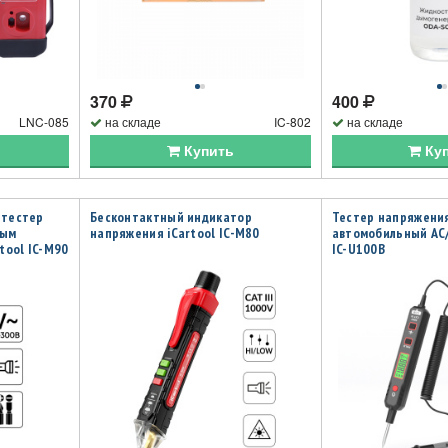
370
400
LNC-085
на складе
IC-802
на складе
Купить
Ку
-тестер
Бесконтактный индикатор
Тестер напряжени
ным
напряжения iCartool IC-M80
автомобильный AC/
tool IC-M90
IC-U100B