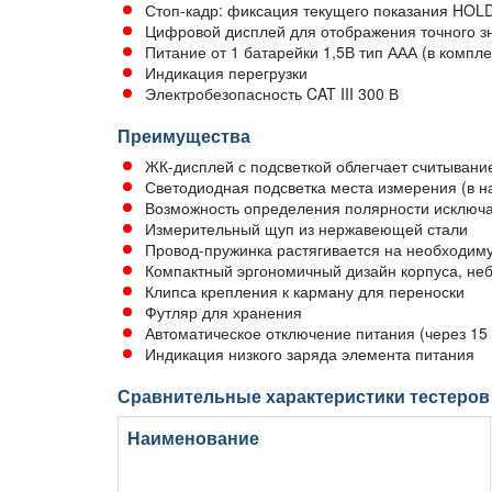
Стоп-кадр: фиксация текущего показания HOL
Цифровой дисплей для отображения точного з
Питание от 1 батарейки 1,5В тип ААА (в компле
Индикация перегрузки
Электробезопасность CAT III 300 В
Преимущества
ЖК-дисплей с подсветкой облегчает считывани
Светодиодная подсветка места измерения (в н
Возможность определения полярности исключа
Измерительный щуп из нержавеющей стали
Провод-пружинка растягивается на необходиму
Компактный эргономичный дизайн корпуса, не
Клипса крепления к карману для переноски
Футляр для хранения
Автоматическое отключение питания (через 15
Индикация низкого заряда элемента питания
Сравнительные характеристики тестеров 
Наименование