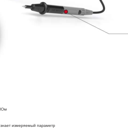
 МОм
ознает измеряемый параметр