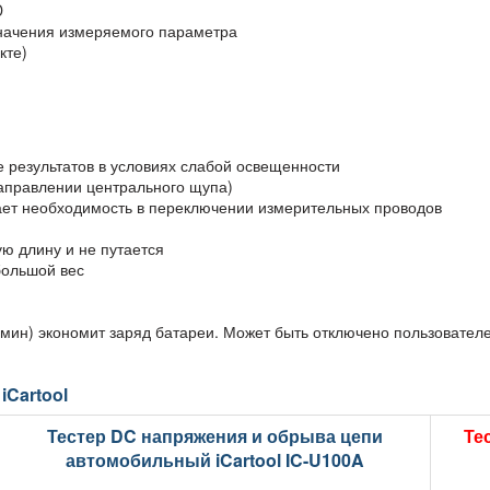
D
начения измеряемого параметра
кте)
е результатов в условиях слабой освещенности
аправлении центрального щупа)
ет необходимость в переключении измерительных проводов
ю длину и не путается
большой вес
 мин) экономит заряд батареи. Может быть отключено пользовател
iCartool
Тестер DC напряжения и обрыва цепи
Те
автомобильный iCartool IC-U100A