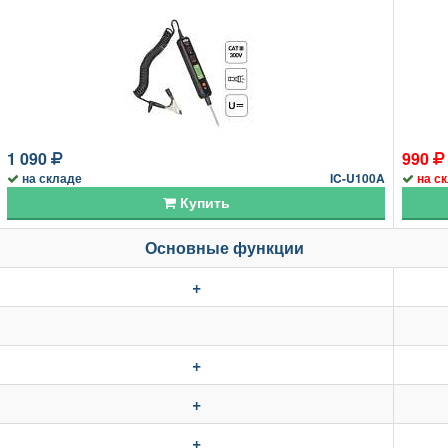
1 090
990
на складе
IC-U100A
на с
Купить
Основные функции
+
+
+
+