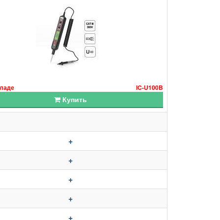
кладе
IC-U100B
Купить
+
+
+
+
+