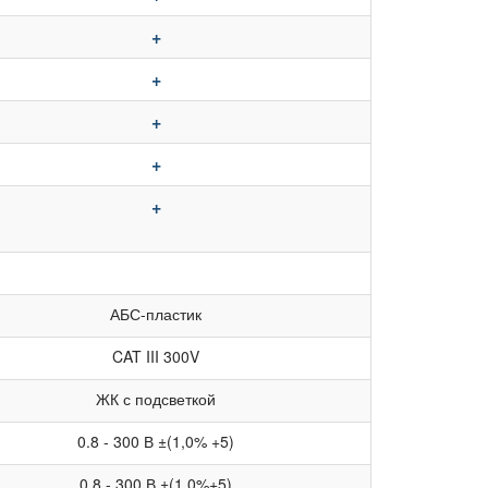
+
+
+
+
+
АБС-пластик
CAT III 300V
ЖК с подсветкой
0.8 - 300 В ±(1,0% +5)
0.8 - 300 В ±(1,0%+5)