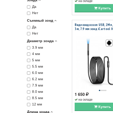
зонда
на складе
Да
Купить
Нет
Съемный зонд
Видеоэндоскоп USB, 2Мп,
Да
3м, 7.9 мм зонд iCartool 
Нет
Диаметр зонда
3.9 мм
4 мм
5 мм
5.5 мм
6.0 мм
6.2 мм
7.9 мм
8.0 мм
1 650
8.5 мм
на складе
12 мм
Купить
Длина зонда