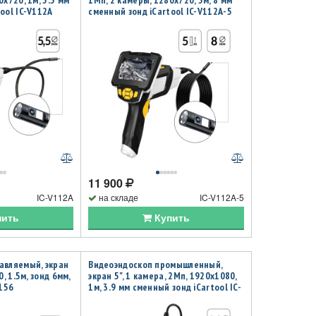
0х720, 1м, 5.5 мм
1Мп, 2 камеры, 1280х720, 5м, 8 мм
ool IC-V112A
сменный зонд iCartool IC-V112A-5
11 900
IC-V112A
на складе
IC-V112A-5
пить
Купить
авляемый, экран
Видеоэндоскоп промышленный,
0, 1.5м, зонд 6мм,
экран 5", 1 камера, 2Мп, 1920х1080,
C156
1м, 3.9 мм сменный зонд iCartool IC-
V116C