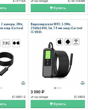
IC-V116A
на складе
IC-VC154AW
пить
Купить
 2 камеры, 2Мп,
Видеоэндоскоп WIFI, 3.5Мп,
мм зонд iCartool
2560x1440, 3м, 7.9 мм зонд iCartool
IC-V803
3 090
IC-V801-2
на складе
IC-V803
пить
Купить