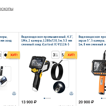
ОСКОПЫ
меры,
Видеоэндоскоп промышленный, 4.3",
Видеоэндоскоп пр
5 мм зонд
1Мп, 2 камеры, 1280х720, 3м, 5.5 мм
экран 5", 3 камеры,
сменный зонд iCartool IC-V112A-3
1м, 8 мм сменный зо
V116A
ХИТ!
ХИТ!
13 900
20 900