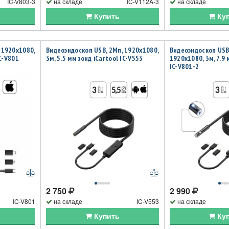
IC-V803-3
на складе
IC-V112A-3
на складе
Купить
Ку
 1920x1080,
Видеоэндоскоп USB, 2Мп, 1920x1080,
Видеоэндоскоп USB
IC-V801
3м, 5.5 мм зонд iCartool IC-V553
1920x1080, 3м, 7.9 
IC-V801-2
2 750
2 990
IC-V801
на складе
IC-V553
на складе
Купить
Ку