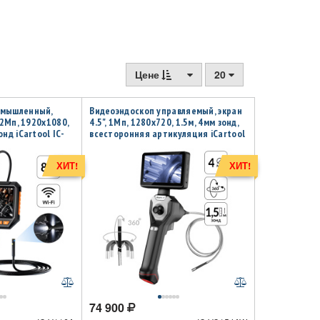
Цене
20
омышленный,
Видеоэндоскоп управляемый, экран
 2Мп, 1920х1080,
4.5", 1Мп, 1280х720, 1.5м, 4мм зонд,
нд iCartool IC-
всесторонняя артикуляция iCartool
IC-VC154AW
ХИТ!
ХИТ!
74 900