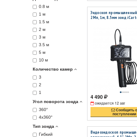
0.8 м
Эндоскоп промышленный, 
1 м
2Мп, 1м, 8.5мм зонд iCart
1.5 м
2 м
3 м
3.5 м
5 м
10 м
Количество камер
3
2
1
4 490
Угол поворота зонда
ожидается
12 авг
360°
Сообщить 
поступлении
4х360°
Тип зонда
Видеоэндоскоп промыш
Гибкий