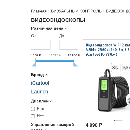
Главная
ВИЗУАЛЬНЫЙ КОНТРОЛЬ
ВИДЕОЭНД
ВИДЕОЭНДОСКОПЫ
Розничная цена
От
До
Видеоэндоскоп WIFI 2 ка
3.5Мп, 2560x1440, 3м, 5.
iCartool IC-V803-3
1 650
47 275
92 900
Бренд
iCartool
Launch
Дисплей
Есть
Нет
4 990
Управление камерой