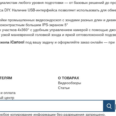
циалистам любого уровня подготовки — от базовых решений до пр
са DIY. Наличие USB-интерфейса позволяет использовать для об
ейки промышленных видеоэндоскоп с зондами разных длин и диам
коконтрастным большим IPS-экраном 5"
 участков 4х360° с удобным управлением камерой с помощью джо
узкой маневренной головкой зонда и яркой оптоволоконной подсв
скопа
iCartool
под вашу задачу и оформляйте заказ онлайн — при
ТЕЛЯМ
О ТОВАРАХ
Видеообзоры
Статьи
 и оплата
ый центр
 Любое копирование информации без разрешения запрещено.