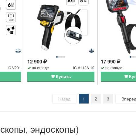
12 900
17 990
IC-V201
на складе
IC-V112A-10
на складе
Купить
Ку
Назад
1
2
3
Впере
скопы, эндоскопы)