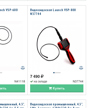
nch VSP-600
Видеоэндоскоп Launch VSP-800
N37744
7 490
N41118
на складе
N37744
пить
Купить
мышленный, 4.3",
Видеоэндоскоп промышленный, 4.3",