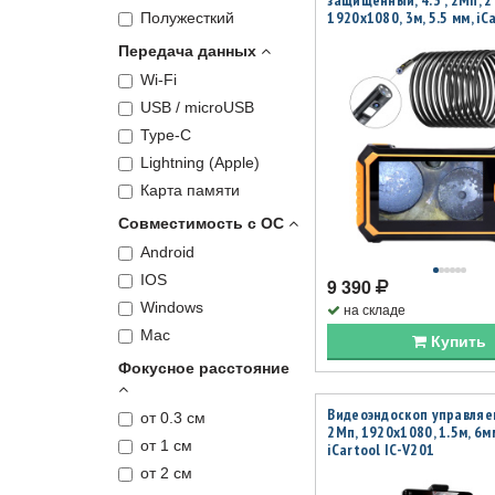
защищенный, 4.3", 2Мп, 2
1920х1080, 3м, 5.5 мм, iCa
Полужесткий
V117
Передача данных
Wi-Fi
USB / microUSB
Type-C
Lightning (Apple)
Карта памяти
Совместимость с ОС
Android
IOS
9 390
Windows
на складе
Mac
Купить
Фокусное расстояние
Видеоэндоскоп управляе
от 0.3 см
2Мп, 1920x1080, 1.5м, 6м
от 1 см
iCartool IC-V201
от 2 см