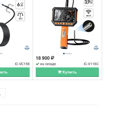
18 900
IC-VC156
на складе
IC-V116C
пить
Купить
д