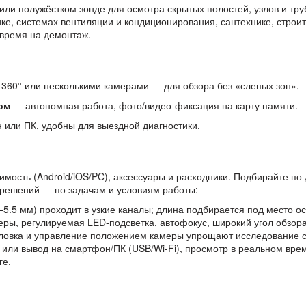
ли полужёстком зонде для осмотра скрытых полостей, узлов и тру
ике, системах вентиляции и кондиционирования, сантехнике, строи
 время на демонтаж.
360° или несколькими камерами — для обзора без «слепых зон».
ом
— автономная работа, фото/видео-фиксация на карту памяти.
или ПК, удобны для выездной диагностики.
тимость (Android/iOS/PC), аксессуары и расходники. Подбирайте по 
решений — по задачам и условиям работы:
–5.5 мм) проходит в узкие каналы; длина подбирается под место о
еры, регулируемая LED-подсветка, автофокус, широкий угол обзора
ловка и управление положением камеры упрощают исследование 
или вывод на смартфон/ПК (USB/Wi-Fi), просмотр в реальном вре
ге.