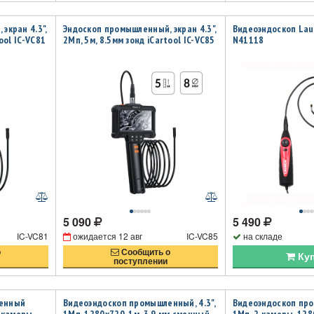
экран 4.3",
Эндоскоп промышленный, экран 4.3",
Видеоэндоскоп Lau
ool IC-VC81
2Мп, 5м, 8.5мм зонд iCartool IC-VC85
N41118
5 090
5 490
IC-VC81
ожидается
12 авг
IC-VC85
на складе
о
Сообщить о
Ку
поступлении
ленный
Видеоэндоскоп промышленный, 4.3",
Видеоэндоскоп про