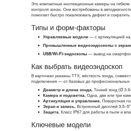
Это компактные инспекционные камеры на гибком и
контроля зонах. Они востребованы в автодиагност
помогает быстро локализовать дефект и сократить
Типы и форм-факторы
Управляемые модели
— с артикуляцией на 
Промышленные видеоэндоскопы с экран
USB/Wi-Fi-эндоскопы
— вывод на смартфон 
Как выбрать видеоэндоскоп
В карточках указаны ТТХ, жёсткость зонда, совмес
подключения — от базовых до профессиональных 
Диаметр и длина зонда.
Тонкий зонд (Ø 3.9
Камера и подсветка.
Одна, две или три кам
Артикуляция и управление.
Поворотная го
Экран и запись.
Встроенный дисплей 3.5–5" 
Защита.
Класс IP67 для работы в пыли и вла
Ключевые модели