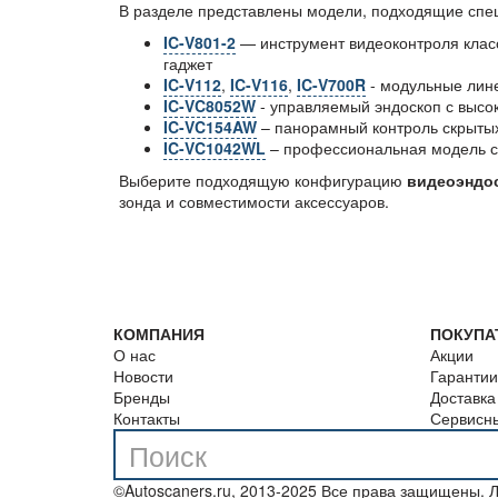
В разделе представлены модели, подходящие спе
IC-V801-2
— инструмент видеоконтроля клас
гаджет
IC-V112
,
IC-V116
,
IC-V700R
- модульные лин
IC-VC8052W
- управляемый эндоскоп с высо
IC-VC154AW
– панорамный контроль скрытых
IC-VC1042WL
– профессиональная модель с 
Выберите подходящую конфигурацию
видеоэндо
зонда и совместимости аксессуаров.
КОМПАНИЯ
ПОКУПА
О нас
Акции
Новости
Гарантии
Бренды
Доставка
Контакты
Сервисн
©Autoscaners.ru, 2013-2025 Все права защищены.