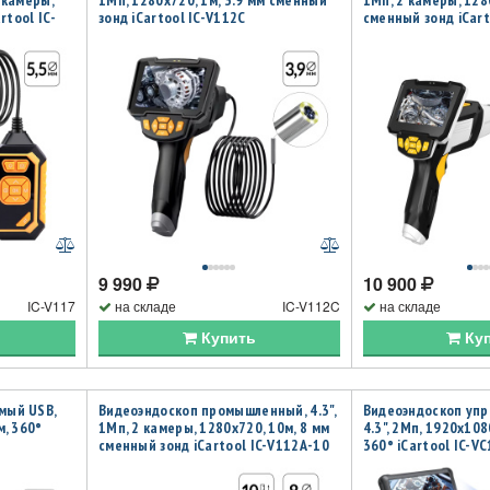
 камеры,
1Мп, 1280x720, 1м, 3.9 мм сменный
1Мп, 2 камеры, 128
rtool IC-
зонд iCartool IC-V112C
сменный зонд iCart
9 990
10 900
IC-V117
на складе
IC-V112C
на складе
Купить
Ку
мый USB,
Видеоэндоскоп промышленный, 4.3",
Видеоэндоскоп упр
м, 360°
1Мп, 2 камеры, 1280х720, 10м, 8 мм
4.3", 2Мп, 1920х108
сменный зонд iCartool IC-V112A-10
360° iCartool IC-V