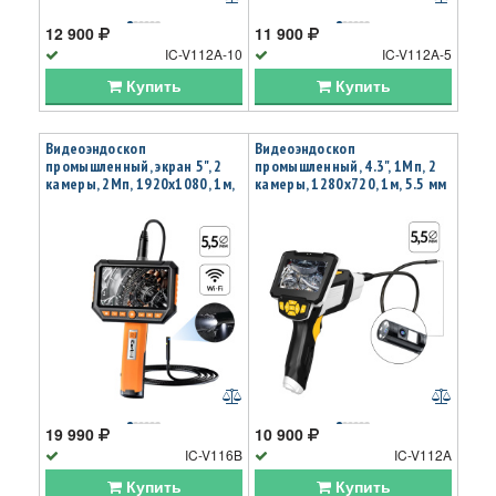
12 900
11 900
IC-V112A-10
IC-V112A-5
Купить
Купить
Видеоэндоскоп
Видеоэндоскоп
промышленный, экран 5", 2
промышленный, 4.3", 1Мп, 2
камеры, 2Мп, 1920х1080, 1м,
камеры, 1280х720, 1м, 5.5 мм
5.5 мм сменный зонд iCartool
сменный зонд iCartool IC-
IC-V116B
V112A
19 990
10 900
IC-V116B
IC-V112A
Купить
Купить