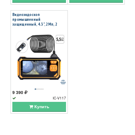
Видеоэндоскоп
промышленный
защищенный, 4.3", 2Мп, 2
камеры, 1920х1080, 3м, 5.5
мм, iCartool IC-V117
9 390
IC-V117
Купить