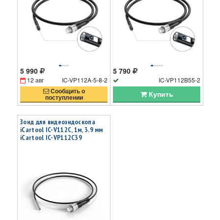
5 990
5 790
12 авг
IC-VP112A-5-8-2
IC-VP112B55-2
Сообщить о
Купить
поступлении
Зонд для видеоэндоскопа
iCartool IC-V112C, 1м, 3.9 мм
iCartool IC-VP112C39