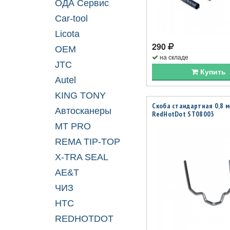
ОДА Сервис
Car-tool
Licota
290
OEM
на складе
JTC
Купить
Autel
KING TONY
Скоба стандартная 0,8 м
Автосканеры
RedHotDot ST08003
MT PRO
REMA TIP-TOP
X-TRA SEAL
AE&T
ЧИЗ
НТС
REDHOTDOT