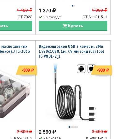
1 450
1 370
1 900
CT-Z022
на складе
CT-A1121-5_1
пить
Купить
 маслосливных
Видеоэндоскоп USB 2 камеры, 2Мп,
боксе). JTC-2033
1920x1080, 1м, 7.9 мм зонд iCartool
IC-V801-2_1
-309
-900
2 609
2 590
3 490
JTC-2033_1
на складе
IC-V801-2_1