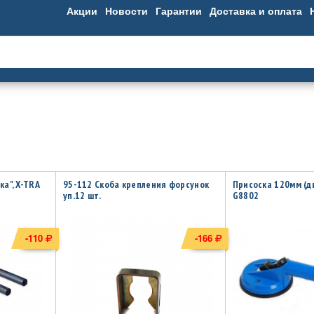
Акции
Новости
Гарантии
Доставка и оплата
а", X-TRA
95-112 Скоба крепления форсунок
Присоска 120мм (д
уп.12 шт.
G8802
-110
-166