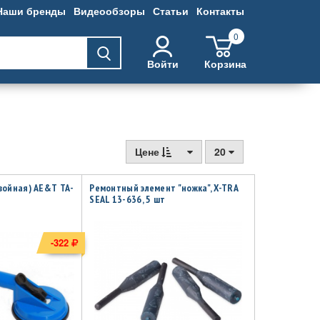
Наши бренды
Видеообзоры
Статьи
Контакты
0
Войти
Корзина
Цене
20
войная) AE&T TA-
Ремонтный элемент "ножка", X-TRA
SEAL 13-636, 5 шт
-322