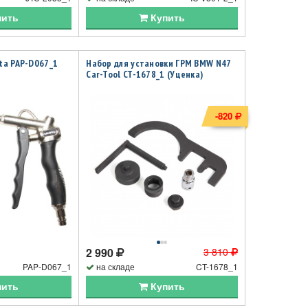
пить
Купить
ota PAP-D067_1
Набор для установки ГРМ BMW N47
Car-Tool CT-1678_1 (Уценка)
-820
2 990
3 810
PAP-D067_1
на складе
CT-1678_1
пить
Купить