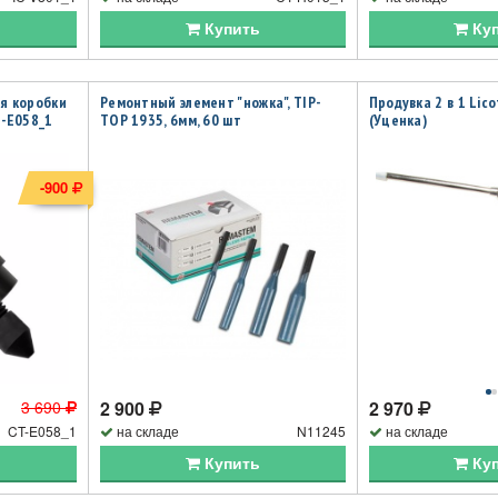
Купить
Ку
ля коробки
Ремонтный элемент "ножка", TIP-
Продувка 2 в 1 Lic
T-E058_1
TOP 1935, 6мм, 60 шт
(Уценка)
-900
3 690
2 900
2 970
CT-E058_1
на складе
N11245
на складе
Купить
Ку