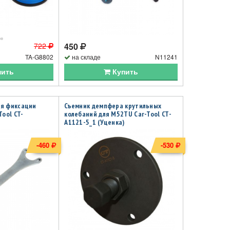
722
450
TA-G8802
на складе
N11241
пить
Купить
ля фиксации
Съемник демпфера крутильных
Tool CT-
колебаний для M52TU Car-Tool CT-
A1121-5_1 (Уценка)
-460
-530