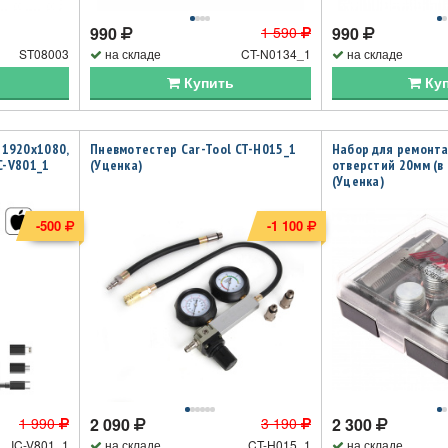
990
1 590
990
ST08003
на складе
CT-N0134_1
на складе
Купить
Ку
 1920x1080,
Пневмотестер Car-Tool CT-H015_1
Набор для ремонта
IC-V801_1
(Уценка)
отверстий 20мм (в 
(Уценка)
-500
-1 100
1 990
2 090
3 190
2 300
IC-V801_1
на складе
CT-H015_1
на складе