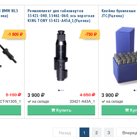
М BMW N13
Ремкомплект для гайковертов
Клейма буквенные
енка)
33421-040, 33461-060, ось короткая
JTC(Уценка)
KING TONY 33421-A43A_1(Уценка)
-1 800
-750
5 190
3 900
4 650
3 900
CT-N1305_1
на складе
33421-A43A_1
на складе
Купить
Ку
Назад
1
2
3
Впере