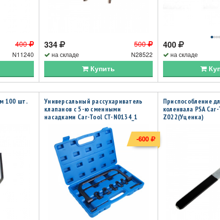
400
334
500
400
N11240
на складе
N28522
на складе
Купить
Ку
м 100 шт.
Универсальный рассухариватель
Приспособление д
клапанов с 5-ю сменными
коленвала PSA Car-
насадками Car-Tool CT-N0134_1
Z022(Уценка)
(Уценка)
-600