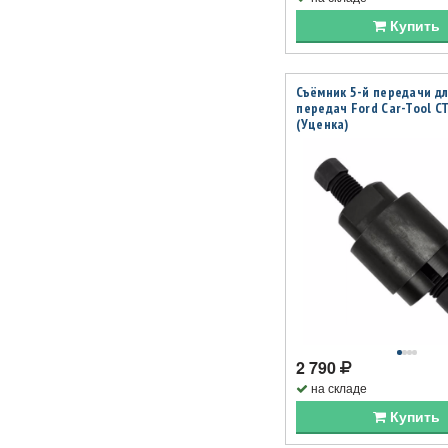
Купить
Съёмник 5-й передачи д
передач Ford Car-Tool C
(Уценка)
2 790
на складе
Купить