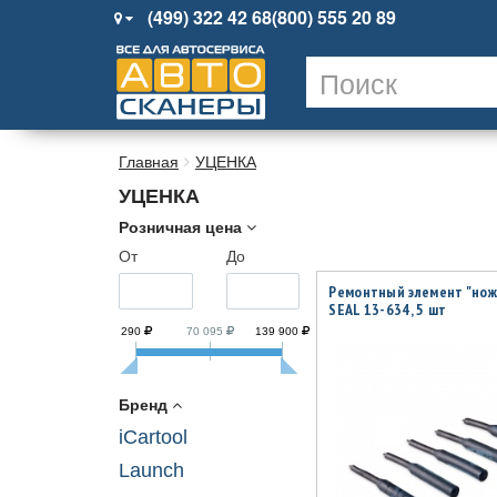
(499) 322 42 68
(800) 555 20 89
Главная
УЦЕНКА
УЦЕНКА
Розничная цена
От
До
Ремонтный элемент "ножк
SEAL 13-634, 5 шт
290
70 095
139 900
Бренд
iCartool
Launch