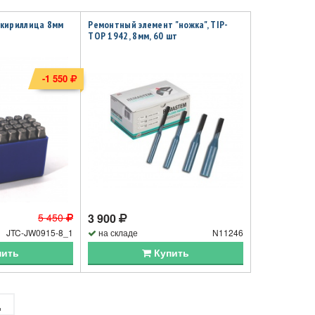
 кириллица 8мм
Ремонтный элемент "ножка", TIP-
TOP 1942, 8мм, 60 шт
-1 550
5 450
3 900
JTC-JW0915-8_1
на складе
N11246
пить
Купить
д