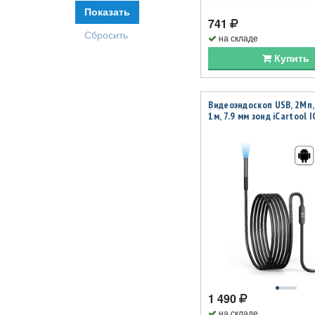
741
на складе
Купить
Видеоэндоскоп USB, 2Мп,
1м, 7.9 мм зонд iCartool 
1 490
на складе