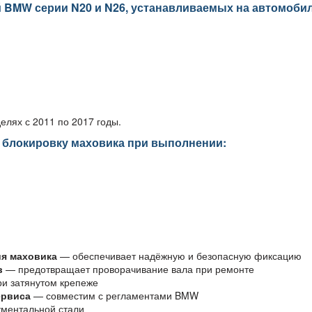
 BMW серии N20 и N26, устанавливаемых на автомоби
елях с 2011 по 2017 годы.
 блокировку маховика при выполнении:
ия маховика
— обеспечивает надёжную и безопасную фиксацию
в
— предотвращает проворачивание вала при ремонте
и затянутом крепеже
ервиса
— совместим с регламентами BMW
ументальной стали