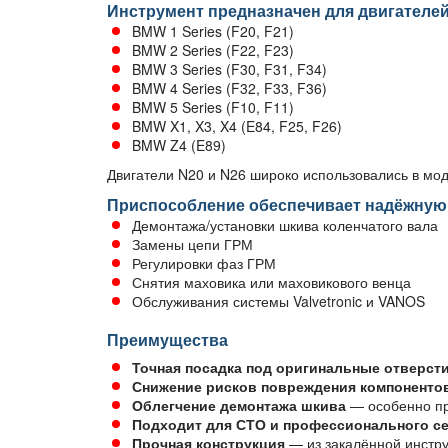
Инструмент предназначен для двигателей
BMW 1 Series (F20, F21)
BMW 2 Series (F22, F23)
BMW 3 Series (F30, F31, F34)
BMW 4 Series (F32, F33, F36)
BMW 5 Series (F10, F11)
BMW X1, X3, X4 (E84, F25, F26)
BMW Z4 (E89)
Двигатели N20 и N26 широко использовались в мод
Приспособление обеспечивает надёжную
Демонтажа/установки шкива коленчатого вала
Замены цепи ГРМ
Регулировки фаз ГРМ
Снятия маховика или маховикового венца
Обслуживания системы Valvetronic и VANOS
Преимущества
Точная посадка под оригинальные отверст
Снижение рисков повреждения компоненто
Облегчение демонтажа шкива
— особенно пр
Подходит для СТО и профессионального с
Прочная конструкция
— из закалённой инстр