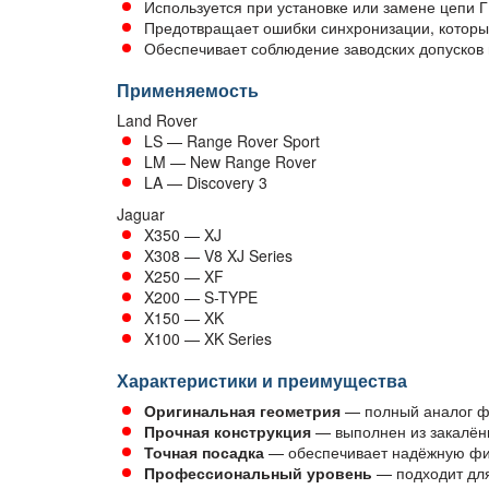
Используется при установке или замене цепи 
Предотвращает ошибки синхронизации, которы
Обеспечивает соблюдение заводских допусков
Применяемость
Land Rover
LS — Range Rover Sport
LM — New Range Rover
LA — Discovery 3
Jaguar
X350 — XJ
X308 — V8 XJ Series
X250 — XF
X200 — S-TYPE
X150 — XK
X100 — XK Series
Характеристики и преимущества
Оригинальная геометрия
— полный аналог ф
Прочная конструкция
— выполнен из закалённ
Точная посадка
— обеспечивает надёжную фи
Профессиональный уровень
— подходит для