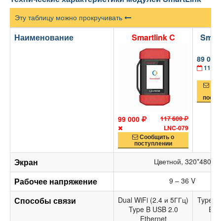
Эту таблицу можно прокручивать
Наименование
Smartlink C
Smart
89 000
11 се
Соо
посту
99 000
117 600
LNC-079
Сообщить о
поступлении
Экран
Цветной, 320*480
Рабочее напряжение
9 – 36 V
Способы связи
Dual WiFi (2.4 и 5ГГц)
Type B
Type B USB 2.0
Eth
Ethernet