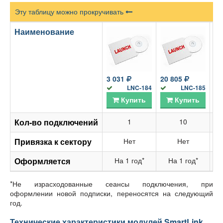
Эту таблицу можно прокручивать
Наименование
3 031
20 805
31
LNC-184
LNC-185
Купить
Купить
Кол-во подключений
1
10
Привязка к сектору
Нет
Нет
Оформляется
На 1 год*
На 1 год*
*Не израсходованные сеансы подключения, при
оформлении новой подписки, переносятся на следующий
год.
Технические характеристики модулей SmartLink