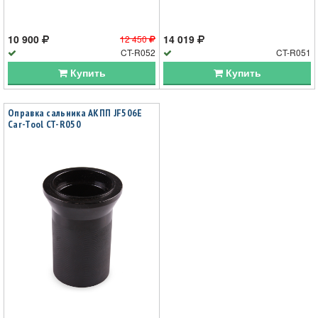
10 900
14 019
12 450
CT-R052
CT-R051
Купить
Купить
Оправка сальника АКПП JF506E
Car-Tool CT-R050