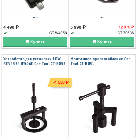
4 490
5 990
12 870
CT-W4058
CT-Z0606
Купить
Купить
Устройство для установки LOW
Монтажное приспособление Car-
REVERSE JF506E Car-Tool CT-R052
Tool CT-R051
-1 550