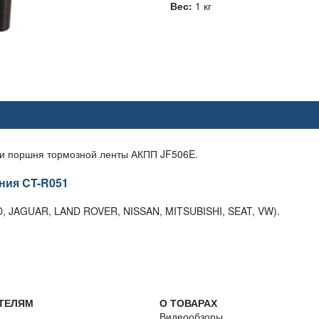
Вес:
1 кг
ки поршня тормозной ленты АКПП JF506E.
ния CT-R051
, JAGUAR, LAND ROVER, NISSAN, MITSUBISHI, SEAT, VW).
ТЕЛЯМ
О ТОВАРАХ
Видеообзоры