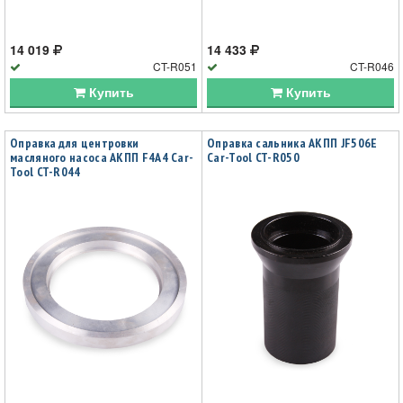
14 019
14 433
CT-R051
CT-R046
Купить
Купить
Оправка для центровки
Оправка сальника АКПП JF506E
масляного насоса АКПП F4A4 Car-
Car-Tool CT-R050
Tool CT-R044