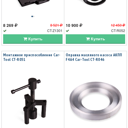
8 269
10 900
8 521
12 450
CT-Z1301
CT-R052
Купить
Купить
Монтажное приспособление Car-
Оправка масляного насоса АКПП
Tool CT-R051
F4A4 Car-Tool CT-R046