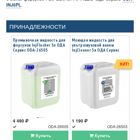
INJ6PL
.
ПРИНАДЛЕЖНОСТИ
Промывочная жидкость для
Моющая жидкость для
форсунок InjFlusher 5л ОДА
ультразвуковой ванны
Сервис ODA-26505
InjCleaner 5л ОДА Сервис
ODA-26503
ХИТ!
4 490
1 190
ODA-26505
ODA-26503
Купить
Купить