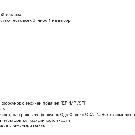
ей топлива
тью теста всех 6, либо 1 на выбор
е форсунок с верхней подачей (EFI/MPI/SFI)
ием
 контроля распыла форсунок Ода Сервис ODA-INJBox (в комплект 
ения лишенная механической части
ания и экономии места