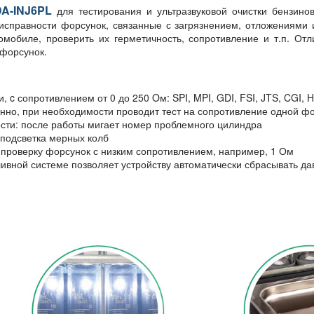
A-INJ6PL
для тестирования и ультразвуковой очистки бензин
неисправности форсунок, связанные с загрязнением, отложениями
мобиле, проверить их герметичность, сопротивление и т.п. Отл
 форсунок.
 сопротивлением от 0 до 250 Oм: SPI, MPI, GDI, FSI, JTS, CGI, HPi,
нно, при необходимости проводит тест на сопротивление одной фо
сти: после работы мигает номер проблемного цилиндра
подсветка мерных колб
 проверку форсунок с низким сопротивлением, например, 1 Ом
ливной системе позволяет устройству автоматически сбрасывать да