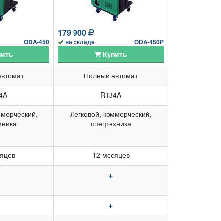
179 900
ODA-450
на складе
ODA-450P
ить
Купить
автомат
Полный автомат
4A
R134A
ммерческий,
Легковой, коммерческий,
хника
спецтехника
сяцев
12 месяцев
+
+