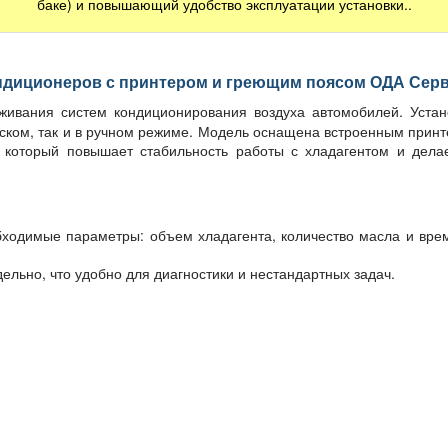
баке) и повышающий удобство эксплуатации установки..
ондиционеров с принтером и греющим поясом ОДА Сер
живания систем кондиционирования воздуха автомобилей. Устан
ском, так и в ручном режиме. Модель оснащена встроенным принте
который повышает стабильность работы с хладагентом и дела
бходимые параметры: объем хладагента, количество масла и врем
ельно, что удобно для диагностики и нестандартных задач.