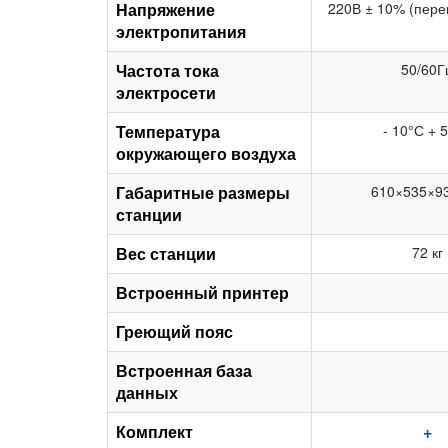
Напряжение
220В ± 10% (пере
электропитания
Частота тока
50/60Г
электросети
Температура
- 10°С + 
окружающего воздуха
Габаритные размеры
610×535×9
станции
Вес станции
72 кг
Встроенный принтер
Греющий пояс
Встроенная база
данных
Комплект
+