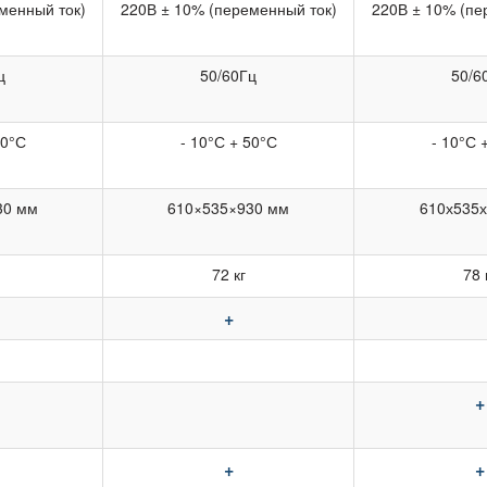
менный ток)
220В ± 10% (переменный ток)
220В ± 10% (пе
ц
50/60Гц
50/6
50°С
- 10°С + 50°С
- 10°С 
30 мм
610×535×930 мм
610х535
72 кг
78 
+
+
+
+