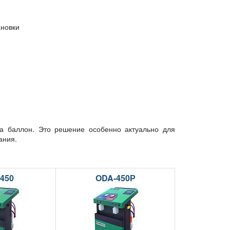
ановки
а баллон. Это решение особенно актуально для
ания.
450
ODA-450Р