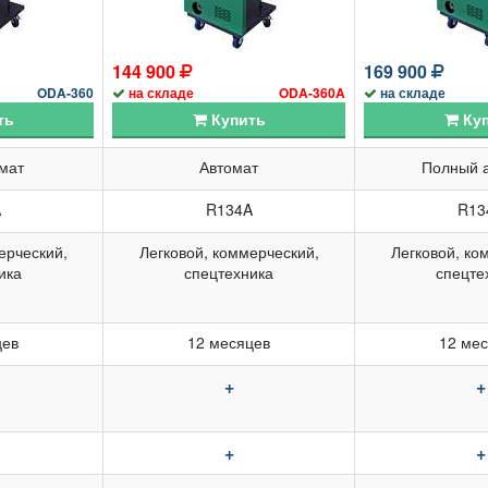
144 900
169 900
ODA-360
на складе
ODA-360A
на складе
ть
Купить
Куп
мат
Автомат
Полный 
A
R134A
R13
ерческий,
Легковой, коммерческий,
Легковой, ко
ика
спецтехника
спецте
цев
12 месяцев
12 ме
+
+
+
+