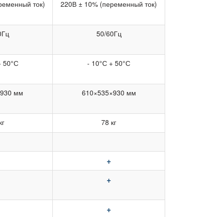
ременный ток)
220В ± 10% (переменный ток)
0Гц
50/60Гц
+ 50°С
- 10°С + 50°С
х930 мм
610×535×930 мм
кг
78 кг
+
+
+