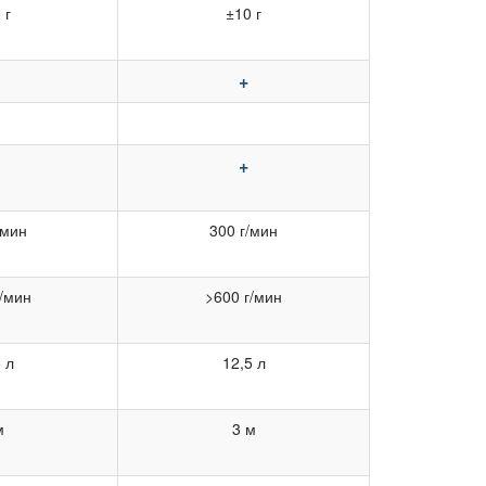
 г
±10 г
+
+
/мин
300 г/мин
г/мин
>600 г/мин
 л
12,5 л
м
3 м