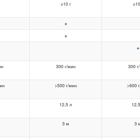
±10 г
±10
+
+
+
ин
300 г/мин
300 г
мин
>500 г/мин
>600 
12,5 л
12,5
3 м
3 