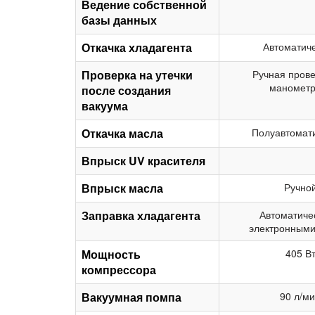
Ведение собственной
базы данных
Откачка хладагента
Автоматич
Проверка на утечки
Ручная прове
манометр
после создания
вакуума
Откачка масла
Полуавтомат
Впрыск UV красителя
Впрыск масла
Ручно
Заправка хладагента
Автоматиче
электронными
Мощность
405 В
компрессора
Вакуумная помпа
90 л/м