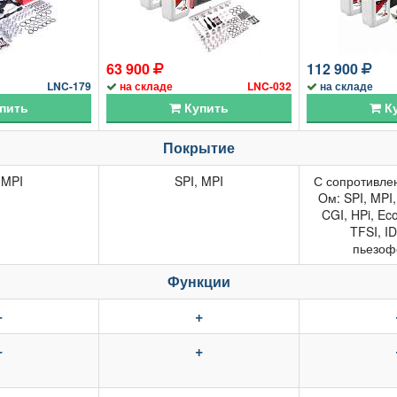
63 900
112 900
LNC-179
на складе
LNC-032
на складе
пить
Купить
Ку
Покрытие
 MPI
SPI, MPI
С сопротивлен
Oм: SPI, MPI,
CGI, HPi, Eco
TFSI, I
пьезоф
Функции
+
+
+
+