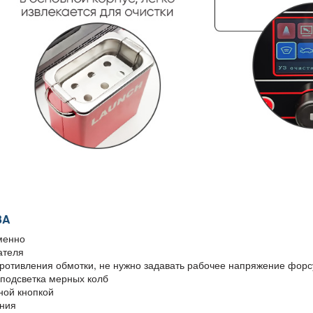
3A
менно
ателя
опротивления обмотки, не нужно задавать рабочее напряжение форс
подсветка мерных колб
ной кнопкой
ания