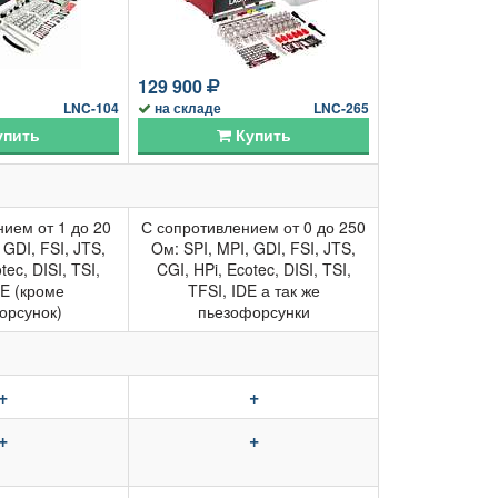
129 900
LNC-104
на складе
LNC-265
пить
Купить
ием от 1 до 20
С сопротивлением от 0 до 250
 GDI, FSI, JTS,
Oм: SPI, MPI, GDI, FSI, JTS,
tec, DISI, TSI,
CGI, HPi, Ecotec, DISI, TSI,
DE (кроме
TFSI, IDE а так же
орсунок)
пьезофорсунки
+
+
+
+