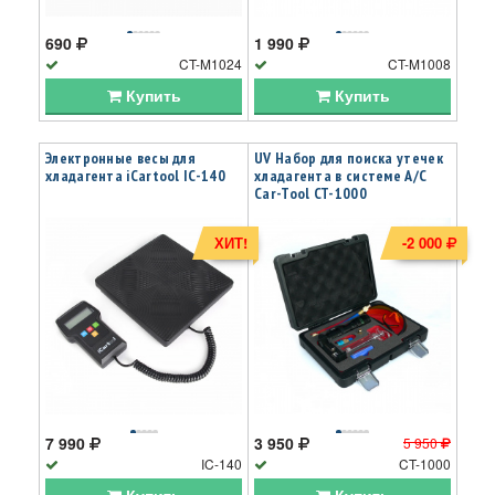
690
1 990
CT-M1024
CT-M1008
Купить
Купить
Электронные весы для
UV Набор для поиска утечек
хладагента iCartool IC-140
хладагента в системе А/С
Car-Tool CT-1000
ХИТ!
-2 000
7 990
3 950
5 950
IC-140
CT-1000
Купить
Купить