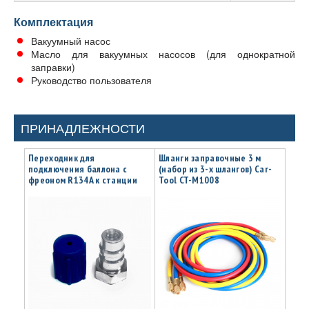
Комплектация
Вакуумный насос
Масло для вакуумных насосов (для однократной
заправки)
Руководство пользователя
ПРИНАДЛЕЖНОСТИ
Переходник для
Шланги заправочные 3 м
подключения баллона с
(набор из 3-х шлангов) Car-
фреоном R134A к станции
Tool CT-M1008
через LP, с ниппелем Car-
Tool CT-M1024