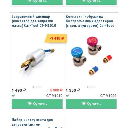
Заправочный цилиндр
Комплект Г-образных
(инжектор для заправки
быстросъемных адаптеров
масла) Car-Tool CT-M1010
(с доп. штуцерами) Car-Tool
CT-M1006
-1 410
1 490
1 350
2 900
CT-M1010
CT-M1006
Купить
Купить
Набор инструмента для
заправки систем