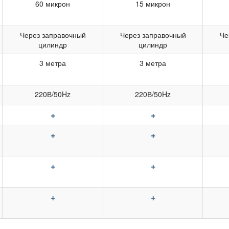
60 микрон
15 микрон
Через заправочный
Через заправочный
Че
цилиндр
цилиндр
3 метра
3 метра
220В/50Hz
220В/50Hz
+
+
+
+
+
+
+
+