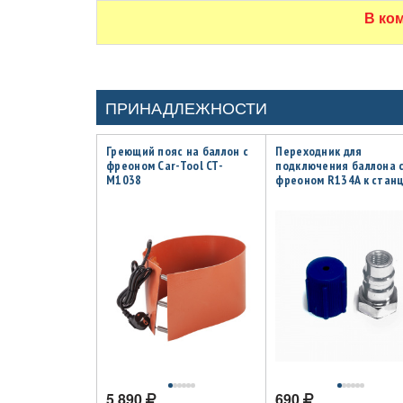
В ко
ПРИНАДЛЕЖНОСТИ
Греющий пояс на баллон с
Переходник для
фреоном Car-Tool CT-
подключения баллона 
M1038
фреоном R134A к стан
через LP, с ниппелем Ca
Tool CT-M1024
5 890
690