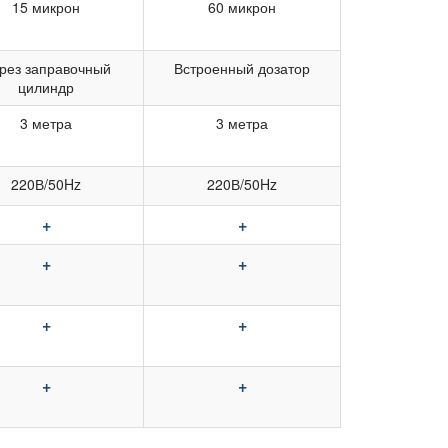
15 микрон
60 микрон
рез заправочный
Встроенный дозатор
цилиндр
3 метра
3 метра
220В/50Hz
220В/50Hz
+
+
+
+
+
+
+
+