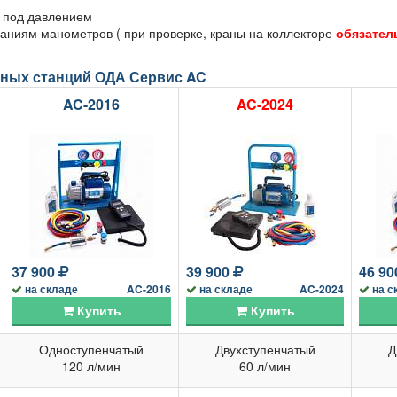
я под давлением
аниям манометров ( при проверке, краны на коллекторе
обязател
чных станций ОДА Сервис AC
AC-2016
AC-2024
37 900
39 900
46 9
на складе
AC-2016
на складе
AC-2024
на с
Купить
Купить
Одноступенчатый
Двухступенчатый
Д
120 л/мин
60 л/мин