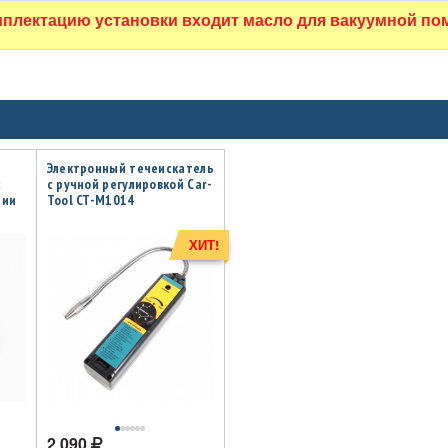
мплектацию установки входит масло для вакуумной пом
Электронный течеискатель
с
с ручной регулировкой Car-
ции
Tool CT-M1014
r-
ХИТ!
2 090