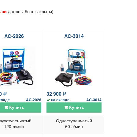
ьно
должны быть закрыты)
AC-2026
AC-3014
00
32 900
кладе
AC-2026
на складе
AC-3014
Купить
Купить
вухступенчатый
Одноступенчатый
120 л/мин
60 л/мин