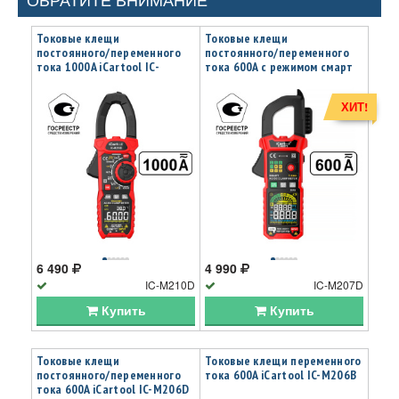
Токовые клещи
Токовые клещи
постоянного/переменного
постоянного/переменного
тока 1000A iCartool IC-
тока 600A c режимом смарт
M210D
iCartool IC-M207D
ХИТ!
6 490
4 990
IC-M210D
IC-M207D
Купить
Купить
Токовые клещи
Токовые клещи переменного
постоянного/переменного
тока 600A iCartool IC-M206B
тока 600A iCartool IC-M206D