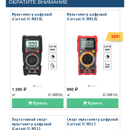
ОБРАТИТЕ ВНИМАНИЕ
Мультиметр цифровой
Мультиметр цифровой
iCartool IC-M830L
iCartool IC-M810L
ХИТ!
1 290
990
IC-M830L
IC-M810L
Купить
Купить
Портативный смарт
Смарт мультиметр цифровой
мультиметр цифровой
iCartool IC-M113
iCartool IC-M111