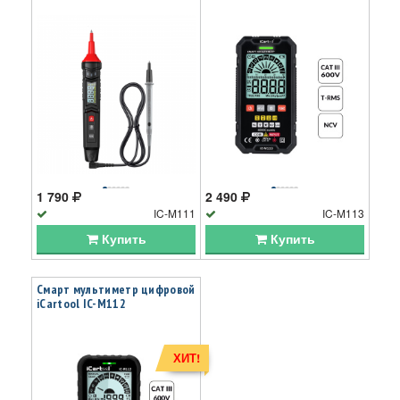
1 790
2 490
IC-M111
IC-M113
Купить
Купить
Смарт мультиметр цифровой
iCartool IC-M112
ХИТ!