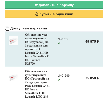
Добавить в Корзину
Купить в один клик
Доступные варианты
Обновление уже
существующего
N28760
49 875
ПО (грузовой) на
1 год только для
серии PRO
Launch X431 HD
box и Smartlink C
HD Launch
N28760
Обновление уже
существующего
LNC-249
75 050
ПО (Грузовой) на
2 года для серии
PRO Launch X431
HD box и
Smartlink C HD
Launch LNC-249