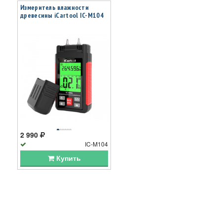
Измеритель влажности
древесины iCartool IC-M104
2 990
IC-M104
Купить