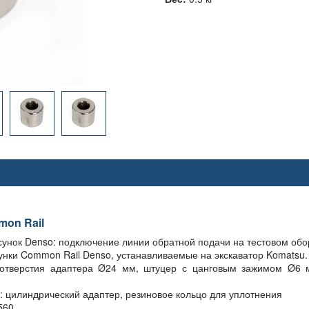
mon Rail
унок Denso: подключение линии обратной подачи на тестовом обо
нки Common Rail Denso, устанавливаемые на экскаватор Komatsu.
отверстия адаптера Ø24 мм, штуцер с цанговым зажимом Ø6 м
 цилиндрический адаптер, резиновое кольцо для уплотнения
60 .