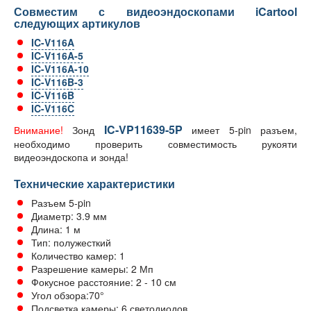
Совместим с видеоэндоскопами iCartool
следующих артикулов
IC-V116A
IC-V116A-5
IC-V116A-10
IC-V116B-3
IC-V116B
IC-V116C
IC-VP11639-5P
Внимание!
Зонд
имеет 5-pin разъем,
необходимо проверить совместимость рукояти
видеоэндоскопа и зонда!
Технические характеристики
Разъем 5-pin
Диаметр: 3.9 мм
Длина: 1 м
Тип: полужесткий
Количество камер: 1
Разрешение камеры: 2 Мп
Фокусное расстояние: 2 - 10 см
Угол обзора:70°
Подсветка камеры: 6 светодиодов