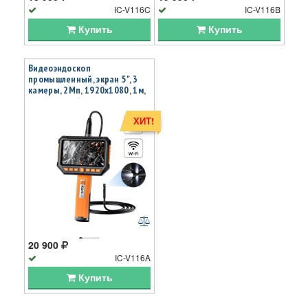
IC-V116C
IC-V116B
Купить
Купить
Видеоэндоскоп
промышленный, экран 5", 3
камеры, 2Мп, 1920х1080, 1м,
8 мм сменный зонд iCartool
IC-V116A
ХИТ!
20 900
IC-V116A
Купить