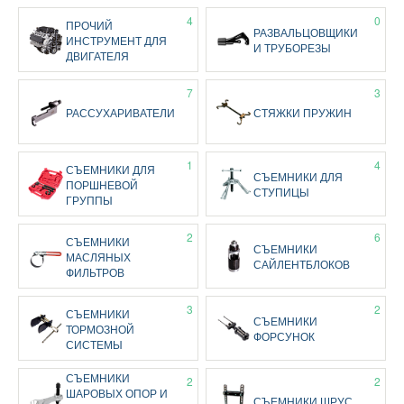
4
0
ПРОЧИЙ
РАЗВАЛЬЦОВЩИКИ
ИНСТРУМЕНТ ДЛЯ
И ТРУБОРЕЗЫ
ДВИГАТЕЛЯ
7
3
РАССУХАРИВАТЕЛИ
СТЯЖКИ ПРУЖИН
1
4
СЪЕМНИКИ ДЛЯ
СЪЕМНИКИ ДЛЯ
ПОРШНЕВОЙ
СТУПИЦЫ
ГРУППЫ
2
6
СЪЕМНИКИ
СЪЕМНИКИ
МАСЛЯНЫХ
САЙЛЕНТБЛОКОВ
ФИЛЬТРОВ
3
2
СЪЕМНИКИ
СЪЕМНИКИ
ТОРМОЗНОЙ
ФОРСУНОК
СИСТЕМЫ
СЪЕМНИКИ
2
2
ШАРОВЫХ ОПОР И
СЪЕМНИКИ ШРУС