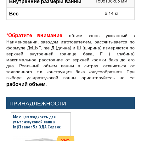
Внутренние размеры ванны
150х138х65 мм
Вес
2,14 кг
*Обратите внимание
:
объем ванны указанный в
Наименовании, заводом изготовителем, рассчитывается по
формуле ДхШхГ, где Д (длина) и Ш (ширина) измеряются по
верхней внутренней границе бака, Г ( глубина)
максимальное расстояние от верхней кромки бака до его
дна. Реальный объем ванны в литрах, отличаться от
заявленного, т.к. конструкция бака конусообразная. При
выборе ультразвуковой ванны ориентируйтесь на ее
рабочий объем
.
ПРИНАДЛЕЖНОСТИ
Моющая жидкость для
ультразвуковой ванны
InjCleaner 5л ОДА Сервис
ODA-26503
ХИТ!