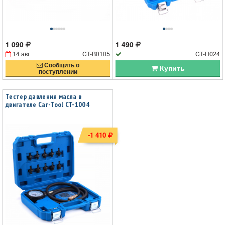
1 090
1 490
14 авг
CT-B0105
CT-H024
Сообщить о
Купить
поступлении
Тестер давления масла в
двигателе Car-Tool CT-1004
-1 410