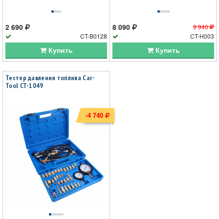
2 690
8 090
9 940
CT-B0128
CT-H003
Купить
Купить
Тестер давления топлива Car-
Tool CT-1049
-4 740