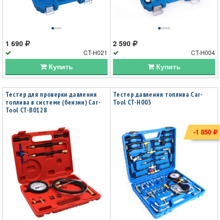
1 690
2 590
CT-H021
CT-H004
Купить
Купить
Тестер для проверки давления
Тестер давления топлива Car-
топлива в системе (бензин) Car-
Tool CT-H003
Tool CT-B0128
-1 850