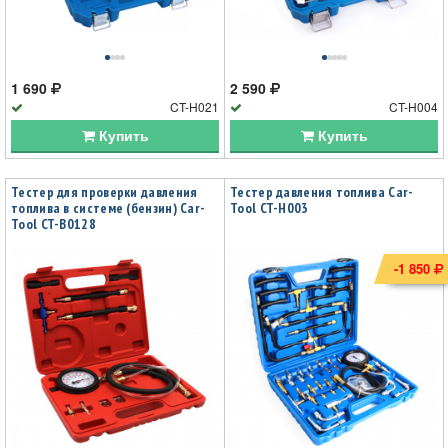
1 690
2 590
CT-H021
CT-H004
Купить
Купить
Тестер для проверки давления
Тестер давления топлива Car-
топлива в системе (бензин) Car-
Tool CT-H003
Tool CT-B0128
-1 850