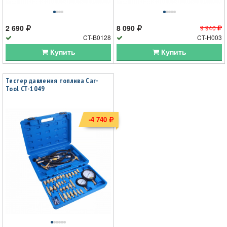
2 690
8 090
9 940
CT-B0128
CT-H003
Купить
Купить
Тестер давления топлива Car-
Tool CT-1049
-4 740