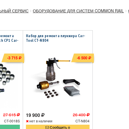
ЬНЫЙ СЕРВИС
ОБОРУДОВАНИЕ ДЛЯ СИСТЕМ COMMON RAIL
ремонта
Набор для ремонта плунжера Car-
ch CP1 Car-
Tool CT-N804
-3 715
-6 500
27 615
19 900
26 400
CT-0018S
нет в наличии
CT-N804
Сообщить о