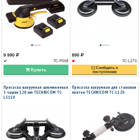
9 990
890
TC-P008
TC-L270
Сообщить о
Купить
поступлении
Присоска вакуумная алюминиевая
Присоска вакуумная для стыковки
3 чашки 120 мм TECHNICOM TC-
плитки TECHNICOM TC-L120
L3110