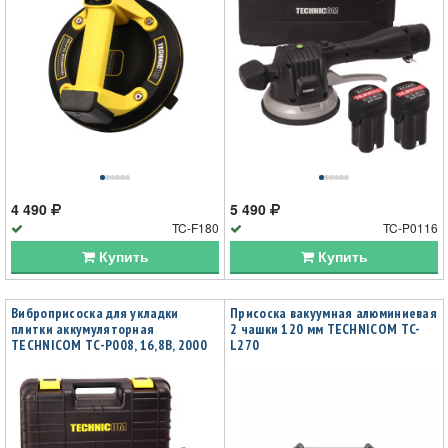
4 490
5 490
TC-F180
TC-P0116
Купить
Купить
Виброприсоска для укладки
Присоска вакуумная алюминиевая
плитки аккумуляторная
2 чашки 120 мм TECHNICOM TC-
TECHNICOM TC-P008, 16,8В, 2000
L270
мАч, 6 скоростей, чаша 123мм,
3000-6000 об/мин, нагрузка 100 кг