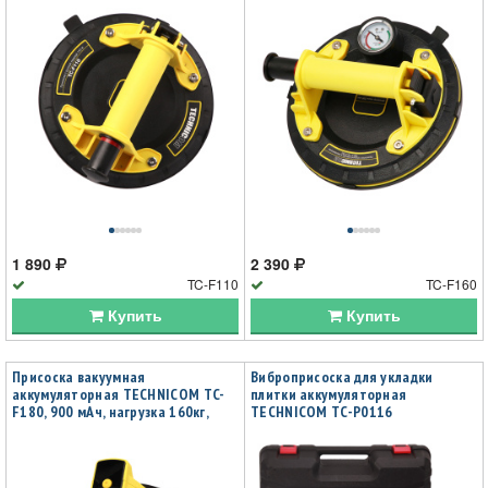
1 890
2 390
TC-F110
TC-F160
Купить
Купить
Присоска вакуумная
Виброприсоска для укладки
аккумуляторная TECHNICOM TC-
плитки аккумуляторная
F180, 900 мАч, нагрузка 160кг,
TECHNICOM TC-P0116
чаша 200мм, для гладкой и
рельефной поверхности