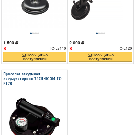
1 590
2 090
TC-L3110
TC-L120
Сообщить о
Сообщить о
поступлении
поступлении
Присоска вакуумная
аккумуляторная TECHNICOM TC-
F170