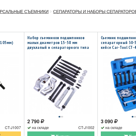
РСАЛЬНЫЕ СЪЕМНИКИ
СЕПАРАТОРЫ И НАБОРЫ СЕПАРАТОРО
Набор съемников подшипников
Съемник подшипни
-105мм)
малых диаметров 15-58 мм
сепараторный 30-5
двухлапый и сепараторного типа
кейсе Car-Tool CT-
Car-Tool CT-J1002
2 790
3 090
CT-J1007
на складе
CT-J1002
на складе
о