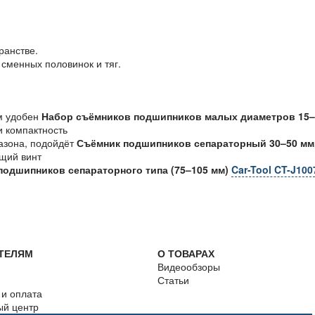
ранстве.
сменных половинок и тяг.
м удобен
Набор съёмников подшипников малых диаметров 15–
и компактность
азона, подойдёт
Съёмник подшипников сепараторный 30–50 мм,
ующий винт
подшипников сепараторного типа (75–105 мм)
Car-Tool CT-J100
ТЕЛЯМ
О ТОВАРАХ
Видеообзоры
Статьи
 и оплата
ый центр