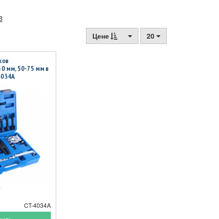
В
Цене
20
ков
0 мм, 50-75 мм в
4034A
CT-4034A