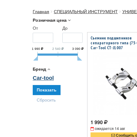
Главная
СПЕЦИАЛЬНЫЙ ИНСТРУМЕНТ
УНИВЕ
Розничная цена
От
До
Съемник подшипников
сепараторного типа (75
Car-Tool CT-J1007
1 990
2 540
3 090
Бренд
Car-tool
1 990
ожидается
14 авг
Сообщить 