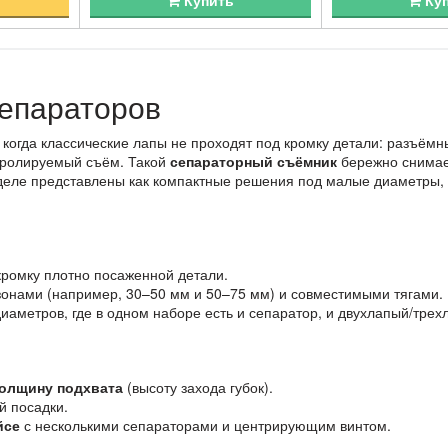
Купить
Ку
епараторов
 когда классические лапы не проходят под кромку детали: разъём
нтролируемый съём. Такой
сепараторный съёмник
бережно снимает
зделе представлены как компактные решения под малые диаметры, 
ромку плотно посаженной детали.
онами (например, 30–50 мм и 50–75 мм) и совместимыми тягами.
аметров, где в одном наборе есть и сепаратор, и двухлапый/трех
олщину подхвата
(высоту захода губок).
й посадки.
йсе
с несколькими сепараторами и центрирующим винтом.