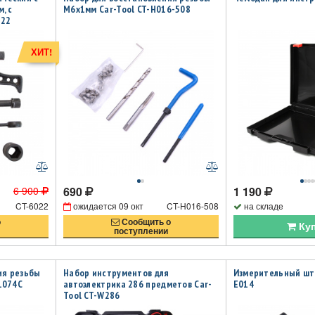
, с
М6х1мм Car-Tool CT-H016-508
022
ХИТ!
6 900
690
1 190
CT-6022
ожидается
09 окт
CT-H016-508
на складе
о
Сообщить о
Ку
поступлении
ия резьбы
Набор инструментов для
Измерительный шта
01074C
автоэлектрика 286 предметов Car-
E014
Tool CT-W286