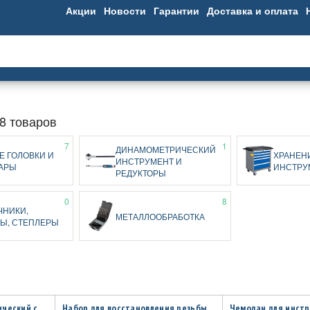
Акции
Новости
Гарантии
Доставка и оплата
8 товаров
7
1
ДИНАМОМЕТРИЧЕСКИЙ
Е ГОЛОВКИ И
ХРАНЕН
ИНСТРУМЕНТ И
АРЫ
ИНСТРУ
РЕДУКТОРЫ
0
8
ЧНИКИ,
МЕТАЛЛООБРАБОТКА
Ы, СТЕПЛЕРЫ
ический с
Набор для восстановления резьбы
Чемодан для инст