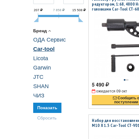
редуктором, 1:68, 4800 Нм
головками Car-Tool CT-6
207
7 858
15 508
Бренд
ОДА Сервис
Car-tool
Licota
Garwin
JTC
5 490
SHAN
ожидается
09 окт
ЧИЗ
Сообщить 
поступлении
Набор для восстановлен
M10 X 1.5 Car-Tool CT-V