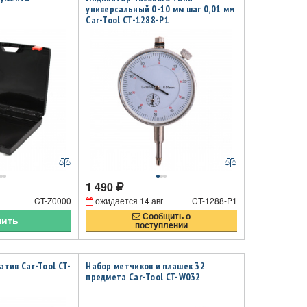
универсальный 0-10 мм шаг 0,01 мм
Car-Tool CT-1288-P1
1 490
CT-Z0000
ожидается
14 авг
CT-1288-P1
Сообщить о
пить
поступлении
тив Car-Tool CT-
Набор метчиков и плашек 32
предмета Car-Tool CT-W032