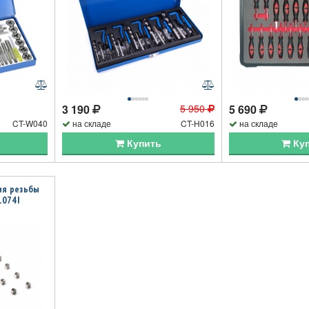
3 190
5 950
5 690
CT-W040
на складе
CT-H016
на складе
Купить
Ку
ия резьбы
1074I