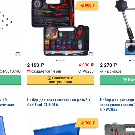
-2 800
2 190
4 990
2 270
CT-V01074C
ожидается
14 авг
CT-W286
на складе
Сообщить о
Ку
поступлении
к 40
Набор для восстановления резьбы
Набор для разъед
ическая
Car-Tool CT-H016
электроконтактов 2
CT-W2035
-2 760