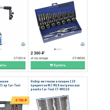
2 390
CT-E014
на складе
CT-W032
пить
Купить
инения
Набор метчиков и плашек 110
3 пр Car-Tool
предметов М2-М18 метрическая
резьба Car-Tool CT-W0110
-3 726