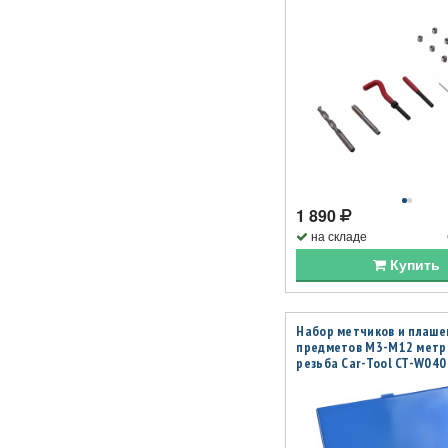
1 890
на складе
Купить
Набор метчиков и плаше
предметов М3-М12 метр
резьба Car-Tool CT-W040