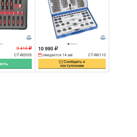
9 416
10 990
CT-W2035
ожидается
14 авг
CT-W0110
Сообщить о
пить
поступлении