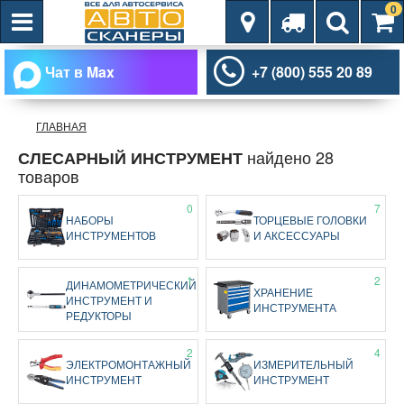
0
Чат в Max
+7 (800) 555 20 89
ГЛАВНАЯ
найдено 28
СЛЕСАРНЫЙ ИНСТРУМЕНТ
товаров
0
7
НАБОРЫ
ТОРЦЕВЫЕ ГОЛОВКИ
ИНСТРУМЕНТОВ
И АКСЕССУАРЫ
1
2
ДИНАМОМЕТРИЧЕСКИЙ
ХРАНЕНИЕ
ИНСТРУМЕНТ И
ИНСТРУМЕНТА
РЕДУКТОРЫ
2
4
ЭЛЕКТРОМОНТАЖНЫЙ
ИЗМЕРИТЕЛЬНЫЙ
ИНСТРУМЕНТ
ИНСТРУМЕНТ