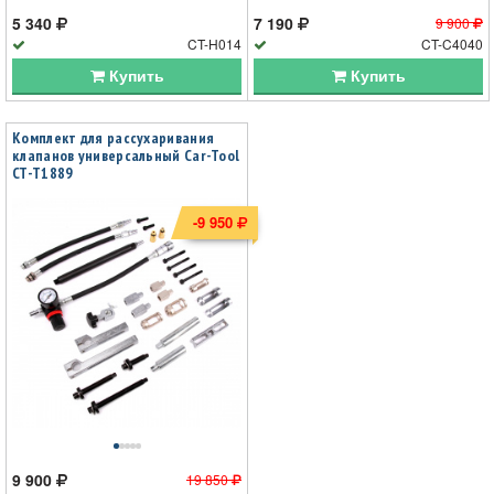
5 340
7 190
9 900
CT-H014
CT-C4040
Купить
Купить
Комплект для рассухаривания
клапанов универсальный Car-Tool
CT-T1889
-9 950
9 900
19 850