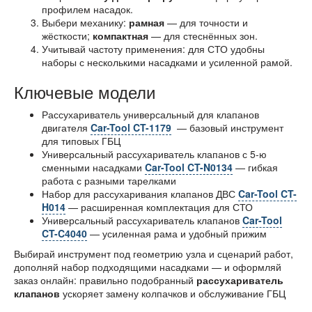
профилем насадок.
Выбери механику:
рамная
— для точности и
жёсткости;
компактная
— для стеснённых зон.
Учитывай частоту применения: для СТО удобны
наборы с несколькими насадками и усиленной рамой.
Ключевые модели
Рассухариватель универсальный для клапанов
двигателя
Car-Tool CT-1179
— базовый инструмент
для типовых ГБЦ
Универсальный рассухариватель клапанов с 5-ю
сменными насадками
Car-Tool CT-N0134
— гибкая
работа с разными тарелками
Набор для рассухаривания клапанов ДВС
Car-Tool CT-
H014
— расширенная комплектация для СТО
Универсальный рассухариватель клапанов
Car-Tool
CT-C4040
— усиленная рама и удобный прижим
Выбирай инструмент под геометрию узла и сценарий работ,
дополняй набор подходящими насадками — и оформляй
заказ онлайн: правильно подобранный
рассухариватель
клапанов
ускоряет замену колпачков и обслуживание ГБЦ