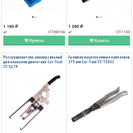
1 190
1 290
CT-N0134
CT-1133
Купить
Купить
Рассухариватель универсальный
Съемник маслосъемных колпачков
для клапанов двигателя Car-Tool
275 мм Car-Tool CT-T2032
CT-1179