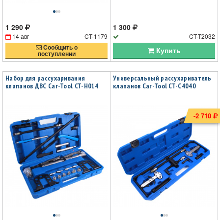
1 290
1 300
14 авг
CT-1179
CT-T2032
Сообщить о
Купить
поступлении
Набор для рассухаривания
Универсальный рассухариватель
клапанов ДВС Car-Tool CT-H014
клапанов Car-Tool CT-C4040
-2 710