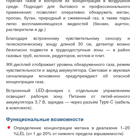
горючих газов и контроля их концентрации в воздушной
среде. Подходит для бытового и профессионального
применения: позволяет оперативно обнаружить метан,
пропан, бутан, природный и сжиженный газ, а также пары
легко воспламеняющихся жидкостей (бензин, ацетон,
растворители и др.)
Благодаря встроенному чувствительному сенсору и
телескопическому зонду длиной 30 см, детектор можно
безопасно подвести в труднодоступные зоны — в район
газовых труб, колонок, редукторов, котлов и плит.
ЖК-дисплей отображает уровень обнаруженного газа, режим
чувствительности и заряд аккумулятора. Световая и звуковая
сигнализации мгновенно предупреждают об опасной
концентрации газа.
Встроенный LED-фонарик с отдельным управлением
освещает рабочую зону. Питание от литий-ионного
аккумулятора 3,7 В, зарядка — через разъём Type-C (кабель
в комплекте).
Функциональные возможности
Определение концентрации метана в диапазоне 1–20
%LEL (от 1 до 20% от нижнего предела взрываемости)