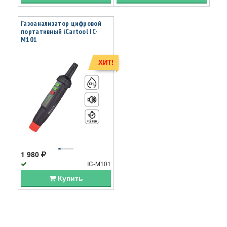
Газоанализатор цифровой
портативный iCartool IC-
M101
ХИТ!
1 980
IC-M101
Купить