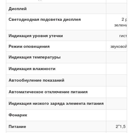
Дисплей
LE
Светодиодная подсветка дисплея
2 реж
зеленый-
Индикация уровня утечки
гистог
Режим оповещения
звуковой, 
Индикация температуры
Индикация влажности
Автообнуление показаний
+
Автоматическое отключение питания
+
Индикация низкого заряда элемента питания
+
Фонарик
Питание
2*1,5 В,