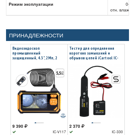
Режим эксплуатации
0~50
отн. влажно
ПРИНАДЛЕЖНОСТИ
Видеоэндоскоп
Тестер для определения
промышленный
коротких замыканий и
защищенный, 4.3", 2Мп, 2
обрывов цепей iCartool IC-
камеры, 1920х1080, 3м, 5.5
330
мм, iCartool IC-V117
9 390
2 370
IC-V117
IC-330