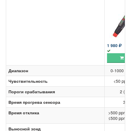
1 980
Ку
Диапазон
0-1000 pp
Чувствительность
<50 ppm 
Пороги срабатывания
2 (Hi
Время прогрева сенсора
30 с
Время отклика
>500 ppm ок
≤500 ppm ок
Выносной зонд