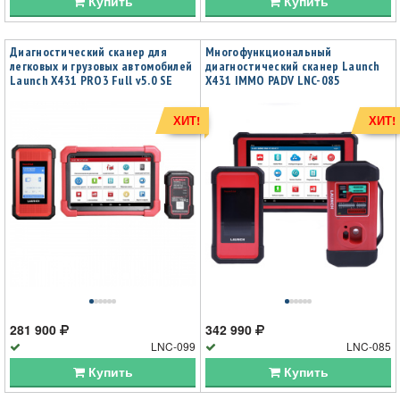
Купить
Купить
Диагностический сканер для
Многофункциональный
легковых и грузовых автомобилей
диагностический сканер Launch
Launch X431 PRO3 Full v5.0 SE
X431 IMMO PADV LNC-085
LNC-099
ХИТ!
ХИТ!
281 900
342 990
LNC-099
LNC-085
Купить
Купить