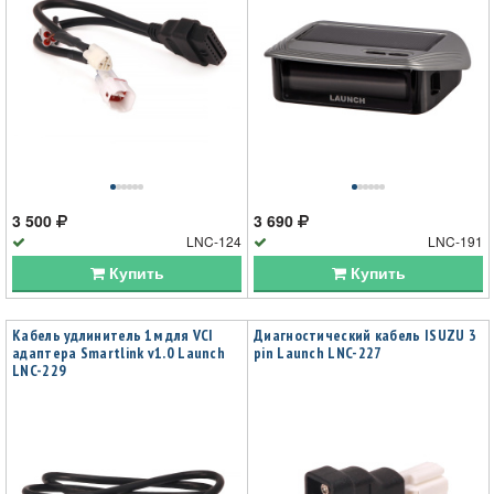
3 500
3 690
LNC-124
LNC-191
Купить
Купить
Кабель удлинитель 1м для VCI
Диагностический кабель ISUZU 3
адаптера Smartlink v1.0 Launch
pin Launch LNC-227
LNC-229